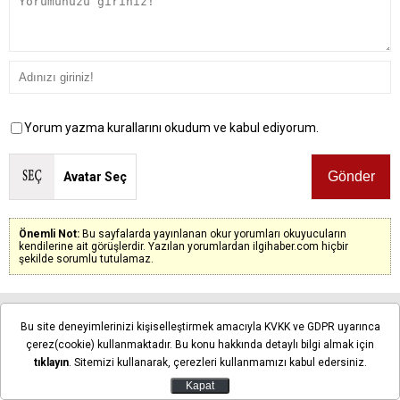
Yorum yazma kurallarını okudum ve kabul ediyorum.
Avatar Seç
Önemli Not:
Bu sayfalarda yayınlanan okur yorumları okuyucuların
kendilerine ait görüşlerdir. Yazılan yorumlardan ilgihaber.com hiçbir
şekilde sorumlu tutulamaz.
Henüz yorum yapılmadı. İlk yorumu siz yapın!
Bu site deneyimlerinizi kişiselleştirmek amacıyla KVKK ve GDPR uyarınca
çerez(cookie) kullanmaktadır. Bu konu hakkında detaylı bilgi almak için
tıklayın
. Sitemizi kullanarak, çerezleri kullanmamızı kabul edersiniz.
Kapat