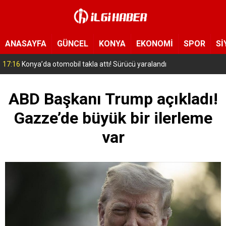
ANASAYFA
GÜNCEL
KONYA
EKONOMİ
SPOR
Sİ
16:49
Konya’da tır kırmızı ışıkta bekleyen araçlara çarptı: 1 ölü, 9 yaralı
ABD Başkanı Trump açıkladı!
Gazze’de büyük bir ilerleme
var