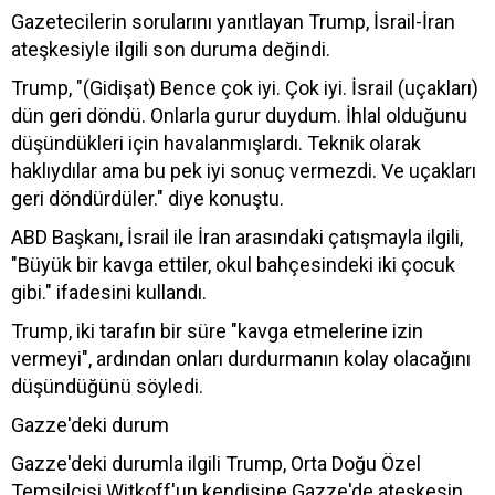
Gazetecilerin sorularını yanıtlayan Trump, İsrail-İran
ateşkesiyle ilgili son duruma değindi.
Trump, "(Gidişat) Bence çok iyi. Çok iyi. İsrail (uçakları)
dün geri döndü. Onlarla gurur duydum. İhlal olduğunu
düşündükleri için havalanmışlardı. Teknik olarak
haklıydılar ama bu pek iyi sonuç vermezdi. Ve uçakları
geri döndürdüler." diye konuştu.
ABD Başkanı, İsrail ile İran arasındaki çatışmayla ilgili,
"Büyük bir kavga ettiler, okul bahçesindeki iki çocuk
gibi." ifadesini kullandı.
Trump, iki tarafın bir süre "kavga etmelerine izin
vermeyi", ardından onları durdurmanın kolay olacağını
düşündüğünü söyledi.
Gazze'deki durum
Gazze'deki durumla ilgili Trump, Orta Doğu Özel
Temsilcisi Witkoff'un kendisine Gazze'de ateşkesin