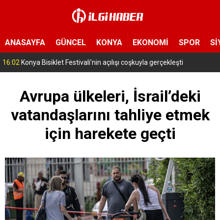
ANASAYFA
GÜNCEL
KONYA
EKONOMİ
SPOR
Sİ
15:11
Konya’da zabıta ve polis sahada! Toplu taşıma araçları tek tek denetleniyor
Avrupa ülkeleri, İsrail’deki
vatandaşlarını tahliye etmek
için harekete geçti