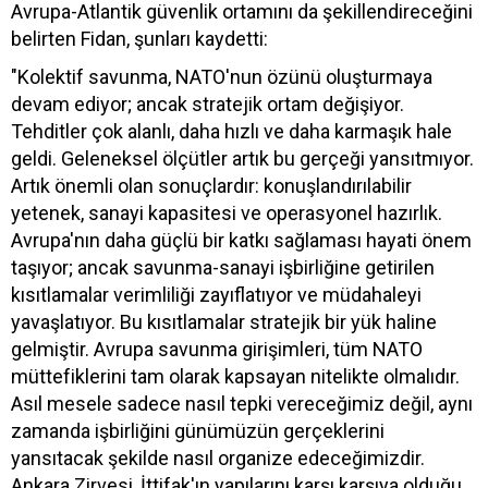
Avrupa-Atlantik güvenlik ortamını da şekillendireceğini
belirten Fidan, şunları kaydetti:
"Kolektif savunma, NATO'nun özünü oluşturmaya
devam ediyor; ancak stratejik ortam değişiyor.
Tehditler çok alanlı, daha hızlı ve daha karmaşık hale
geldi. Geleneksel ölçütler artık bu gerçeği yansıtmıyor.
Artık önemli olan sonuçlardır: konuşlandırılabilir
yetenek, sanayi kapasitesi ve operasyonel hazırlık.
Avrupa'nın daha güçlü bir katkı sağlaması hayati önem
taşıyor; ancak savunma-sanayi işbirliğine getirilen
kısıtlamalar verimliliği zayıflatıyor ve müdahaleyi
yavaşlatıyor. Bu kısıtlamalar stratejik bir yük haline
gelmiştir. Avrupa savunma girişimleri, tüm NATO
müttefiklerini tam olarak kapsayan nitelikte olmalıdır.
Asıl mesele sadece nasıl tepki vereceğimiz değil, aynı
zamanda işbirliğini günümüzün gerçeklerini
yansıtacak şekilde nasıl organize edeceğimizdir.
Ankara Zirvesi, İttifak'ın yapılarını karşı karşıya olduğu