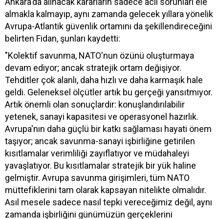
Ankara'da alınacak kararların sadece acil sorunları ele
almakla kalmayıp, aynı zamanda gelecek yıllara yönelik
Avrupa-Atlantik güvenlik ortamını da şekillendireceğini
belirten Fidan, şunları kaydetti:
"Kolektif savunma, NATO'nun özünü oluşturmaya
devam ediyor; ancak stratejik ortam değişiyor.
Tehditler çok alanlı, daha hızlı ve daha karmaşık hale
geldi. Geleneksel ölçütler artık bu gerçeği yansıtmıyor.
Artık önemli olan sonuçlardır: konuşlandırılabilir
yetenek, sanayi kapasitesi ve operasyonel hazırlık.
Avrupa'nın daha güçlü bir katkı sağlaması hayati önem
taşıyor; ancak savunma-sanayi işbirliğine getirilen
kısıtlamalar verimliliği zayıflatıyor ve müdahaleyi
yavaşlatıyor. Bu kısıtlamalar stratejik bir yük haline
gelmiştir. Avrupa savunma girişimleri, tüm NATO
müttefiklerini tam olarak kapsayan nitelikte olmalıdır.
Asıl mesele sadece nasıl tepki vereceğimiz değil, aynı
zamanda işbirliğini günümüzün gerçeklerini