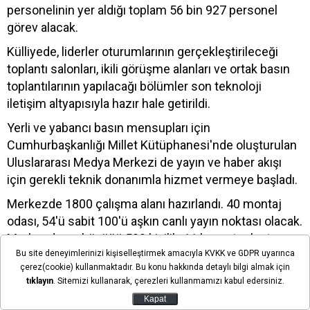
personelinin yer aldığı toplam 56 bin 927 personel
görev alacak.
Külliyede, liderler oturumlarının gerçekleştirileceği
toplantı salonları, ikili görüşme alanları ve ortak basın
toplantılarının yapılacağı bölümler son teknoloji
iletişim altyapısıyla hazır hale getirildi.
Yerli ve yabancı basın mensupları için
Cumhurbaşkanlığı Millet Kütüphanesi'nde oluşturulan
Uluslararası Medya Merkezi de yayın ve haber akışı
için gerekli teknik donanımla hizmet vermeye başladı.
Merkezde 1800 çalışma alanı hazırlandı. 40 montaj
odası, 54'ü sabit 100'ü aşkın canlı yayın noktası olacak.
Merkezde en büyüğü 500 kişilik, 11 basın toplantısı
Bu site deneyimlerinizi kişiselleştirmek amacıyla KVKK ve GDPR uyarınca
salonu yer alıyor. Zirve için Ankara'da 850 kişilik medya
çerez(cookie) kullanmaktadır. Bu konu hakkında detaylı bilgi almak için
görev gücü oluşturuldu. Yayıncı kuruluş TRT 96
tıklayın
. Sitemizi kullanarak, çerezleri kullanmamızı kabul edersiniz.
kamera, 18 canlı yayın aracıyla 26 noktadan yayın
Kapat
yapacak.