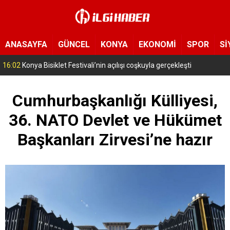
ANASAYFA
GÜNCEL
KONYA
EKONOMİ
SPOR
Sİ
15:11
Konya’da zabıta ve polis sahada! Toplu taşıma araçları tek tek denetleniyor
Cumhurbaşkanlığı Külliyesi,
36. NATO Devlet ve Hükümet
Başkanları Zirvesi’ne hazır