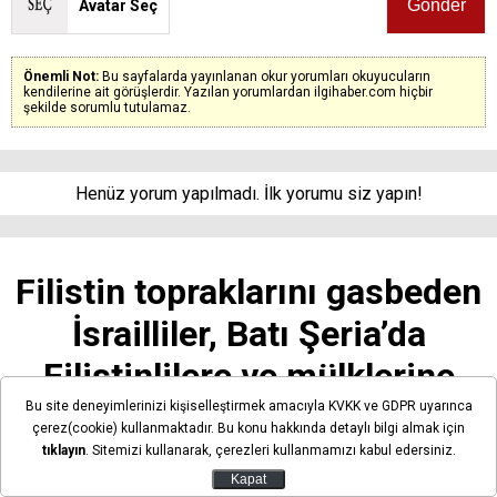
Avatar Seç
Önemli Not:
Bu sayfalarda yayınlanan okur yorumları okuyucuların
kendilerine ait görüşlerdir. Yazılan yorumlardan ilgihaber.com hiçbir
şekilde sorumlu tutulamaz.
Henüz yorum yapılmadı. İlk yorumu siz yapın!
Filistin topraklarını gasbeden
İsrailliler, Batı Şeria’da
Filistinlilere ve mülklerine
saldırdı
Bu site deneyimlerinizi kişiselleştirmek amacıyla KVKK ve GDPR uyarınca
çerez(cookie) kullanmaktadır. Bu konu hakkında detaylı bilgi almak için
tıklayın
. Sitemizi kullanarak, çerezleri kullanmamızı kabul edersiniz.
Kapat