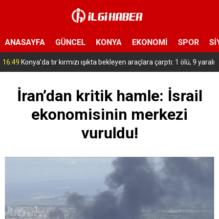
ANASAYFA
GÜNCEL
KONYA
EKONOMİ
SPOR
Sİ
15:54
Yeni Medya Cemiyeti’nden Hakimiyet Gazetesi’ne 30. yıl ziyareti
İran’dan kritik hamle: İsrail
ekonomisinin merkezi
vuruldu!