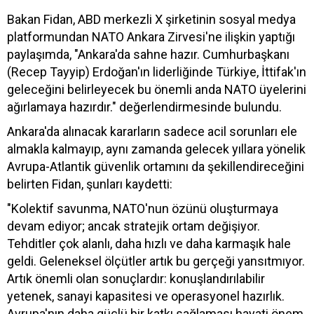
Bakan Fidan, ABD merkezli X şirketinin sosyal medya
platformundan NATO Ankara Zirvesi'ne ilişkin yaptığı
paylaşımda, "Ankara'da sahne hazır. Cumhurbaşkanı
(Recep Tayyip) Erdoğan'ın liderliğinde Türkiye, İttifak'ın
geleceğini belirleyecek bu önemli anda NATO üyelerini
ağırlamaya hazırdır." değerlendirmesinde bulundu.
Ankara'da alınacak kararların sadece acil sorunları ele
almakla kalmayıp, aynı zamanda gelecek yıllara yönelik
Avrupa-Atlantik güvenlik ortamını da şekillendireceğini
belirten Fidan, şunları kaydetti:
"Kolektif savunma, NATO'nun özünü oluşturmaya
devam ediyor; ancak stratejik ortam değişiyor.
Tehditler çok alanlı, daha hızlı ve daha karmaşık hale
geldi. Geleneksel ölçütler artık bu gerçeği yansıtmıyor.
Artık önemli olan sonuçlardır: konuşlandırılabilir
yetenek, sanayi kapasitesi ve operasyonel hazırlık.
Avrupa'nın daha güçlü bir katkı sağlaması hayati önem