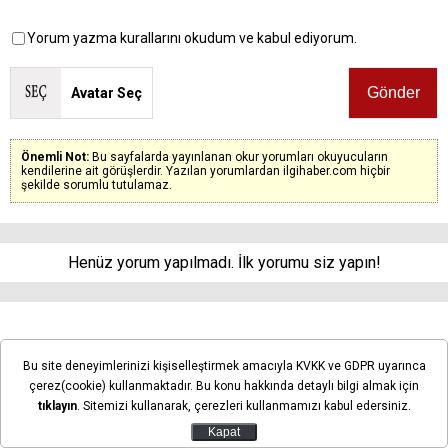
Yorum yazma kurallarını okudum ve kabul ediyorum.
Avatar Seç
Önemli Not:
Bu sayfalarda yayınlanan okur yorumları okuyucuların
kendilerine ait görüşlerdir. Yazılan yorumlardan ilgihaber.com hiçbir
şekilde sorumlu tutulamaz.
Henüz yorum yapılmadı. İlk yorumu siz yapın!
Filistin topraklarını gasbeden
Bu site deneyimlerinizi kişiselleştirmek amacıyla KVKK ve GDPR uyarınca
İsrailliler, Batı Şeria’da
çerez(cookie) kullanmaktadır. Bu konu hakkında detaylı bilgi almak için
tıklayın
. Sitemizi kullanarak, çerezleri kullanmamızı kabul edersiniz.
Filistinlilere ve mülklerine
Kapat