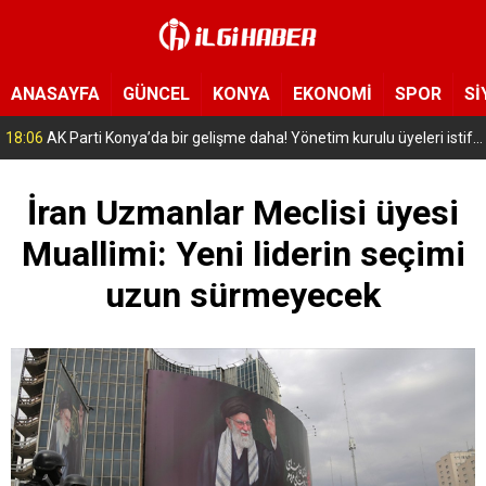
ANASAYFA
GÜNCEL
KONYA
EKONOMİ
SPOR
Sİ
16:56
Selçuklu’da geleceğin mühendisleri yetişiyor! Çocuklar uzay ve havacılığa adım attı
İran Uzmanlar Meclisi üyesi
Muallimi: Yeni liderin seçimi
uzun sürmeyecek