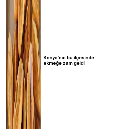
Konya’nın bu ilçesinde
ekmeğe zam geldi