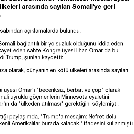
lkeleri arasında sayılan Somali’ye geri
.
sabından açıklamalarda bulundu.
Somali bağlantılı bir yolsuzluk olduğunu iddia eden
ikayet eden sahte Kongre üyesi Ilhan Omar da bu
ndı.Trump, şunları kaydetti:
eza olarak, dünyanın en kötü ülkeleri arasında sayılan
si üyesi Omar'ı "beceriksiz, berbat ve çöp" olarak
ali uyruklu göçmenlerin Minnesota eyaletini
ın da "ülkeden atılması" gerektiğini söylemişti.
ığı paylaşımda, "Trump'a mesajım: Nefret dolu
nli Amerikalılar burada kalacak." ifadesini kullanmıştı.