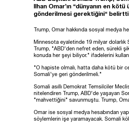
Ilhan Omar’ın “dünyanın en kötü ü
gönderilmesi gerektiğini“ belirtti
Trump, Omar hakkında sosyal medya he
Minnesota eyaletinde 19 milyar dolarlık 
Trump, "ABD'den nefret eden, sürekli ş
konuda her şeyi biliyor." ifadelerini kulla
"O hapiste olmalı, hatta daha kötü bir c
Somali'ye geri gönderilmeli."
Somali asıllı Demokrat Temsilciler Mecli
nitelendiren Trump, ABD'de yaşayan Som
"mahvettiğini" savunmuştu. Trump, Omar'
Omar ise sosyal medya hesabından yapt
söylemlerin işe yaramayacak. Somali köke