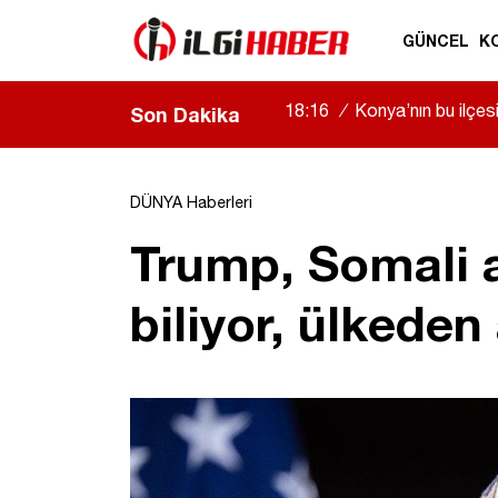
GÜNCEL
K
18:16
/
Konya’nın bu ilçe
Son Dakika
DÜNYA Haberleri
Trump, Somali as
biliyor, ülkeden 