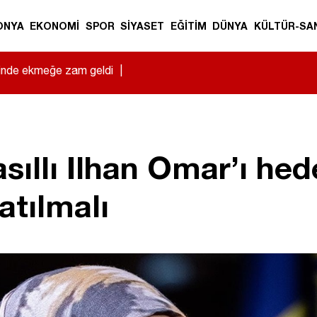
ONYA
EKONOMİ
SPOR
SİYASET
EĞİTİM
DÜNYA
KÜLTÜR-SA
sinde ekmeğe zam geldi
|
ıllı Ilhan Omar’ı hede
atılmalı