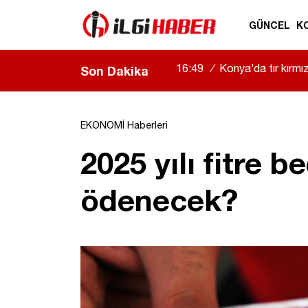
GÜNCEL
K
16:49
/
Konya’da tır kırmızı
Son Dakika
EKONOMİ Haberleri
2025 yılı fitre b
ödenecek?