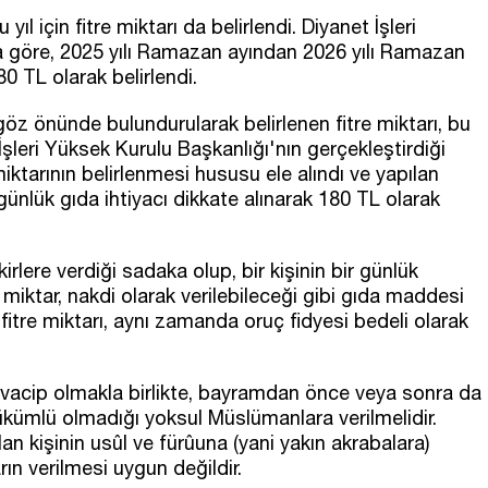
ıl için fitre miktarı da belirlendi. Diyanet İşleri
a göre, 2025 yılı Ramazan ayından 2026 yılı Ramazan
80 TL olarak belirlendi.
ı göz önünde bulundurularak belirlenen fitre miktarı, bu
İşleri Yüksek Kurulu Başkanlığı'nın gerçekleştirdiği
iktarının belirlenmesi hususu ele alındı ve yapılan
günlük gıda ihtiyacı dikkate alınarak 180 TL olarak
lere verdiği sadaka olup, bir kişinin bir günlük
u miktar, nakdi olarak verilebileceği gibi gıda maddesi
, fitre miktarı, aynı zamanda oruç fidyesi bedeli olarak
 vacip olmakla birlikte, bayramdan önce veya sonra da
yükümlü olmadığı yoksul Müslümanlara verilmelidir.
an kişinin usûl ve fürûuna (yani yakın akrabalara)
ın verilmesi uygun değildir.