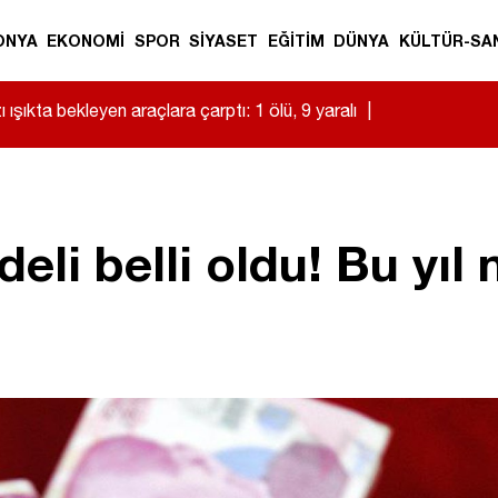
ONYA
EKONOMİ
SPOR
SİYASET
EĞİTİM
DÜNYA
KÜLTÜR-SA
 ışıkta bekleyen araçlara çarptı: 1 ölü, 9 yaralı
|
edeli belli oldu! Bu yıl