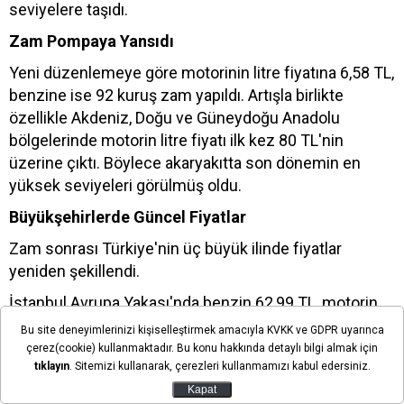
seviyelere taşıdı.
Zam Pompaya Yansıdı
Yeni düzenlemeye göre motorinin litre fiyatına 6,58 TL,
benzine ise 92 kuruş zam yapıldı. Artışla birlikte
özellikle Akdeniz, Doğu ve Güneydoğu Anadolu
bölgelerinde motorin litre fiyatı ilk kez 80 TL'nin
üzerine çıktı. Böylece akaryakıtta son dönemin en
yüksek seviyeleri görülmüş oldu.
Büyükşehirlerde Güncel Fiyatlar
Zam sonrası Türkiye'nin üç büyük ilinde fiyatlar
yeniden şekillendi.
İstanbul Avrupa Yakası'nda benzin 62,99 TL, motorin
77,65 TL oldu. Anadolu Yakası'nda ise benzin 62,84 TL,
Bu site deneyimlerinizi kişiselleştirmek amacıyla KVKK ve GDPR uyarınca
motorin 77,53 TL seviyesine çıktı.
çerez(cookie) kullanmaktadır. Bu konu hakkında detaylı bilgi almak için
tıklayın
. Sitemizi kullanarak, çerezleri kullanmamızı kabul edersiniz.
Ankara'da benzinin litre fiyatı 63,94 TL'ye, motorinin
Kapat
litre fiyatı ise 78,77 TL'ye yükseldi.