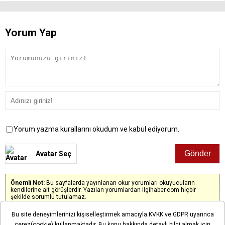
Yorum Yap
Yorum yazma kurallarını okudum ve kabul ediyorum.
Avatar Seç
Önemli Not:
Bu sayfalarda yayınlanan okur yorumları okuyucuların
kendilerine ait görüşlerdir. Yazılan yorumlardan ilgihaber.com hiçbir
şekilde sorumlu tutulamaz.
Bu site deneyimlerinizi kişiselleştirmek amacıyla KVKK ve GDPR uyarınca
çerez(cookie) kullanmaktadır. Bu konu hakkında detaylı bilgi almak için