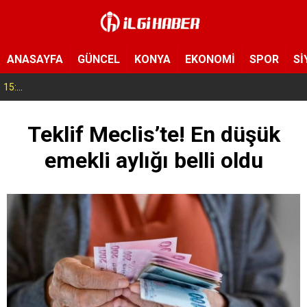
ANASAYFA
GÜNCEL
KONYA
EKONOMİ
SPOR
Sİ
15:11
Konya’da zabıta ve polis sahada! Toplu taşıma araçları tek tek denetleniyor
Teklif Meclis’te! En düşük
emekli aylığı belli oldu