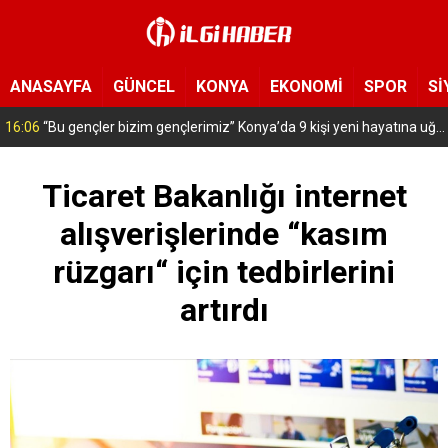
ANASAYFA
GÜNCEL
KONYA
EKONOMİ
SPOR
Sİ
16:03
Asırlık vakıf geleneği Konya’da yaşatılıyor! Cuma namazı sonrası vatandaşlara karpuz ikramı
Ticaret Bakanlığı internet
alışverişlerinde “kasım
rüzgarı“ için tedbirlerini
artırdı