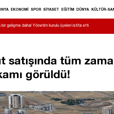
ONYA
EKONOMİ
SPOR
SİYASET
EĞİTİM
DÜNYA
KÜLTÜR-SA
ir gelişme daha! Yönetim kurulu üyeleri istifa etti
t satışında tüm zama
kamı görüldü!