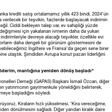
ka kredili satış ortalamamız yıllık 423 bindi. 2024'ün
 verilecek bir teşvikin, faizlerde başlayacak indirimin
il. Ciddi bekleyen talep var, ev sahipliği yüzde
değişmesi için yakalanan ivmenin daha da yukarı
dirimleriyle devreye alacağı teşvikler, özellikle evi
korların daha dengeli bir görünüm göstermesini de
iyebileceğimiz İngiltere ve Fransa'da geçen sene birer
ine ulaştık. Şimdiden Avrupa konut pazarı liderliğini
 öderim, mantığına yeniden dönüş başladı"
onelleri Derneği (GAPAS) Başkanı İsmail Özcan, diğer
 yatırımcının gayrimenkule yöneldiğini belirterek,
lmeye başladığını söyledi.
örüyoruz. Kiraların hızlı yükselmesi, 'Kira vereceğime,
iden dönülmesini sağladı. Diğer yandan kiralık daire