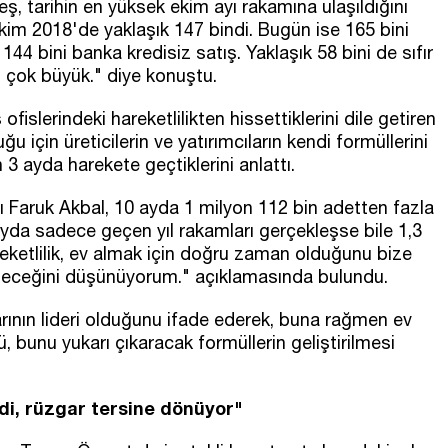
tarihin en yüksek ekim ayı rakamına ulaşıldığını
kim 2018'de yaklaşık 147 bindi. Bugün ise 165 bini
 144 bini banka kredisiz satış. Yaklaşık 58 bini de sıfır
si çok büyük." diye konuştu.
fislerindeki hareketlilikten hissettiklerini dile getiren
 için üreticilerin ve yatırımcıların kendi formüllerini
3 ayda harekete geçtiklerini anlattı.
 Faruk Akbal, 10 ayda 1 milyon 112 bin adetten fazla
 ayda sadece geçen yıl rakamları gerçekleşse bile 1,3
eketlilik, ev almak için doğru zaman olduğunu bize
deceğini düşünüyorum." açıklamasında bulundu.
rının lideri olduğunu ifade ederek, buna rağmen ev
 bunu yukarı çıkaracak formüllerin geliştirilmesi
ldi, rüzgar tersine dönüyor"