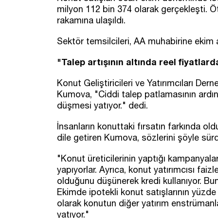
milyon 112 bin 374 olarak gerçekleşti. 
rakamına ulaşıldı.
Sektör temsilcileri, AA muhabirine ekim a
"Talep artışının altında reel fiyatlar
Konut Geliştiricileri ve Yatırımcıları 
Kumova, "Ciddi talep patlamasının ardınd
düşmesi yatıyor." dedi.
İnsanların konuttaki fırsatın farkında ol
dile getiren Kumova, sözlerini şöyle sür
"Konut üreticilerinin yaptığı kampanyala
yapıyorlar. Ayrıca, konut yatırımcısı faiz
olduğunu düşünerek kredi kullanıyor. B
Ekimde ipotekli konut satışlarının yüzde 
olarak konutun diğer yatırım enstrümanla
yatıyor."