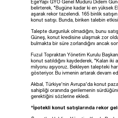
EgeYapı GYO Genel Müdürü Didem Güneş, 
belirterek, "Bugüne kadar ki en yüksek E
aşarak rekor tazelendi. 165 binlik satışın
konut satışı. Bunda, biriken talebin etki
Talepte durgunluk olmadığını, bunu satış o
Güneş, konut kredisine ulaşmak zor olduğu
bulmakta bir süre zorlandığını ancak son 
Fuzul Topraktan Yönetim Kurulu Başkanı
konut satıldığını kaydederek, "Kalan iki
milyonu aşıyoruz. Bekleyen talepteki har
gösteriyor. Bu ivmenin artarak devam e
Akbal, Türkiye'nin Avrupa'da konut paza
sahipliği oranında gerilemenin sürdüğünü,
gerektiğini sözlerine ekledi.
"İpotekli konut satışlarında rekor ge