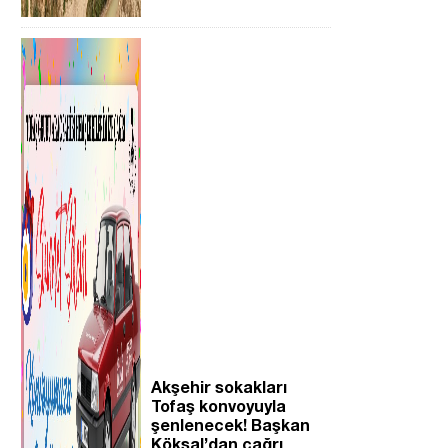
Akşehir sokakları
Tofaş konvoyuyla
şenlenecek! Başkan
Köksal’dan çağrı