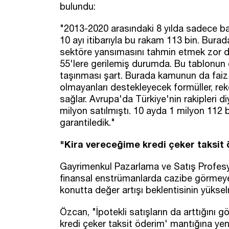
bulundu:
"2013-2020 arasındaki 8 yılda sadece ban
10 ayı itibarıyla bu rakam 113 bin. Burada
sektöre yansımasını tahmin etmek zor değ
55'lere gerilemiş durumda. Bu tablonun 
taşınması şart. Burada kamunun da faiz in
olmayanları destekleyecek formüller, re
sağlar. Avrupa'da Türkiye'nin rakipleri d
milyon satılmıştı. 10 ayda 1 milyon 112 b
garantiledik."
"Kira vereceğime kredi çeker taksit
Gayrimenkul Pazarlama ve Satış Profesy
finansal enstrümanlarda cazibe görmeyen
konutta değer artışı beklentisinin yükse
Özcan, "İpotekli satışların da arttığını g
kredi çeker taksit öderim' mantığına yen