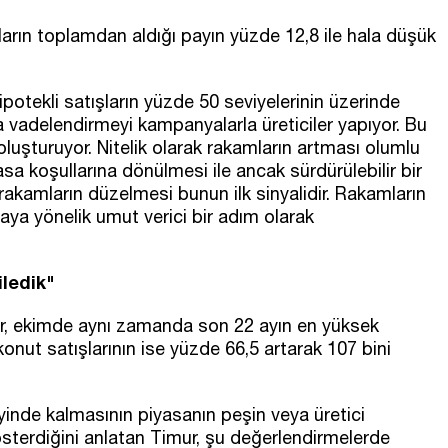
arın toplamdan aldığı payın yüzde 12,8 ile hala düşük
ipotekli satışların yüzde 50 seviyelerinin üzerinde
 vadelendirmeyi kampanyalarla üreticiler yapıyor. Bu
 oluşturuyor. Nitelik olarak rakamların artması olumlu
yasa koşullarına dönülmesi ile ancak sürdürülebilir bir
rakamların düzelmesi bunun ilk sinyalidir. Rakamların
saya yönelik umut verici bir adım olarak
iledik"
r, ekimde aynı zamanda son 22 ayın en yüksek
 konut satışlarının ise yüzde 66,5 artarak 107 bini
eyinde kalmasının piyasanın peşin veya üretici
terdiğini anlatan Timur, şu değerlendirmelerde