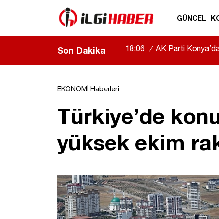
GÜNCEL
K
18:06
/
AK Parti Konya’da b
Son Dakika
|
EKONOMİ Haberleri
Türkiye’de konu
yüksek ekim ra