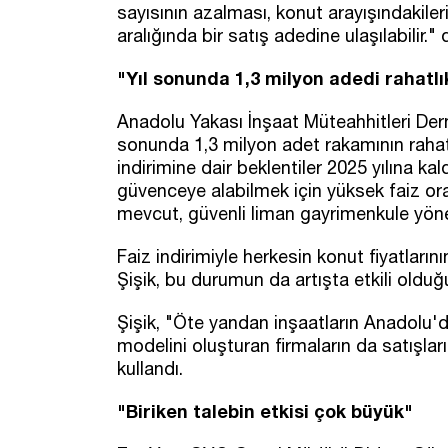
sayısının azalması, konut arayışındakiler
aralığında bir satış adedine ulaşılabilir."
"Yıl sonunda 1,3 milyon adedi rahatl
Anadolu Yakası İnşaat Müteahhitleri Dern
sonunda 1,3 milyon adet rakamının rahatlı
indirimine dair beklentiler 2025 yılına kal
güvenceye alabilmek için yüksek faiz ora
mevcut, güvenli liman gayrimenkule yöne
Faiz indirimiyle herkesin konut fiyatların
Şişik, bu durumun da artışta etkili olduğ
Şişik, "Öte yandan inşaatların Anadolu'd
modelini oluşturan firmaların da satışların
kullandı.
"Biriken talebin etkisi çok büyük"