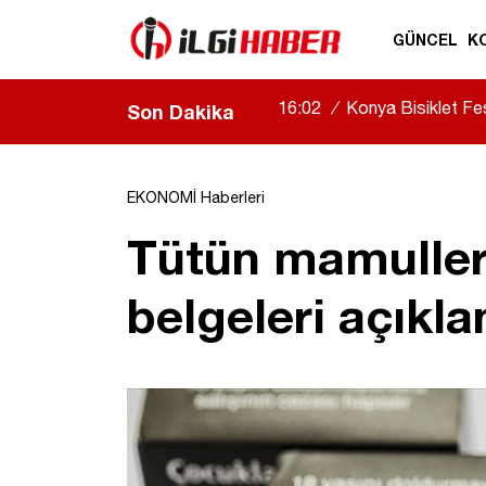
GÜNCEL
K
16:02
/
Konya Bisiklet Fest
Son Dakika
EKONOMİ Haberleri
Tütün mamulleri 
belgeleri açıkla