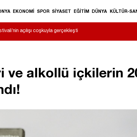
ONYA
EKONOMİ
SPOR
SİYASET
EĞİTİM
DÜNYA
KÜLTÜR-SA
ivali’nin açılışı coşkuyla gerçekleşti
|
ve alkollü içkilerin 2
ndı!