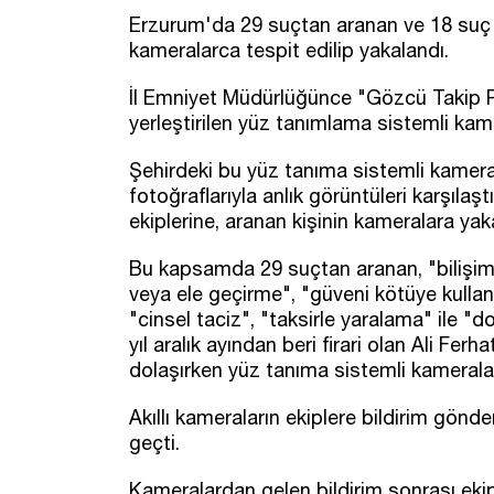
Erzurum'da 29 suçtan aranan ve 18 suç ka
kameralarca tespit edilip yakalandı.
İl Emniyet Müdürlüğünce "Gözcü Takip P
yerleştirilen yüz tanımlama sistemli kame
Şehirdeki bu yüz tanıma sistemli kameral
fotoğraflarıyla anlık görüntüleri karşıla
ekiplerine, aranan kişinin kameralara yak
Bu kapsamda 29 suçtan aranan, "bilişim s
veya ele geçirme", "güveni kötüye kullan
"cinsel taciz", "taksirle yaralama" ile "
yıl aralık ayından beri firari olan Ali Fer
dolaşırken yüz tanıma sistemli kameralar
Akıllı kameraların ekiplere bildirim gön
geçti.
Kameralardan gelen bildirim sonrası ekip