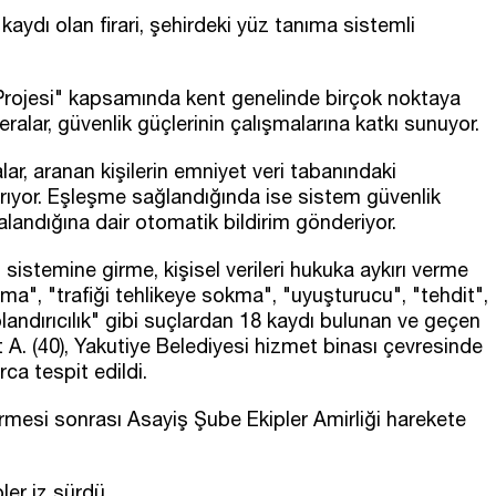
ydı olan firari, şehirdeki yüz tanıma sistemli
rojesi" kapsamında kent genelinde birçok noktaya
ralar, güvenlik güçlerinin çalışmalarına katkı sunuyor.
ar, aranan kişilerin emniyet veri tabanındaki
ştırıyor. Eşleşme sağlandığında ise sistem güvenlik
alandığına dair otomatik bildirim gönderiyor.
istemine girme, kişisel verileri hukuka aykırı verme
ma", "trafiği tehlikeye sokma", "uyuşturucu", "tehdit",
dolandırıcılık" gibi suçlardan 18 kaydı bulunan ve geçen
hat A. (40), Yakutiye Belediyesi hizmet binası çevresinde
ca tespit edildi.
dermesi sonrası Asayiş Şube Ekipler Amirliği harekete
ler iz sürdü