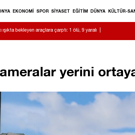
ONYA
EKONOMİ
SPOR
SİYASET
EĞİTİM
DÜNYA
KÜLTÜR-SA
 ışıkta bekleyen araçlara çarptı: 1 ölü, 9 yaralı
|
kameralar yerini ortay