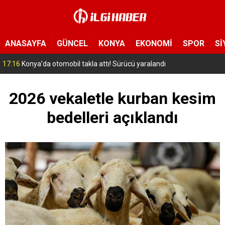
ANASAYFA
GÜNCEL
KONYA
EKONOMİ
SPOR
Sİ
16:49
Konya’da tır kırmızı ışıkta bekleyen araçlara çarptı: 1 ölü, 9 yaralı
2026 vekaletle kurban kesim
bedelleri açıklandı