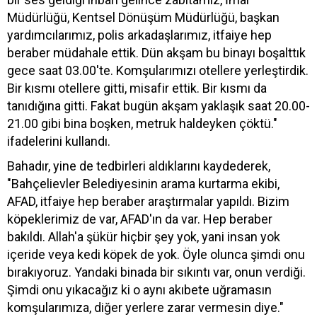
Müdürlüğü, Kentsel Dönüşüm Müdürlüğü, başkan
yardımcılarımız, polis arkadaşlarımız, itfaiye hep
beraber müdahale ettik. Dün akşam bu binayı boşalttık
gece saat 03.00'te. Komşularımızı otellere yerleştirdik.
Bir kısmı otellere gitti, misafir ettik. Bir kısmı da
tanıdığına gitti. Fakat bugün akşam yaklaşık saat 20.00-
21.00 gibi bina boşken, metruk haldeyken çöktü."
ifadelerini kullandı.
Bahadır, yine de tedbirleri aldıklarını kaydederek,
"Bahçelievler Belediyesinin arama kurtarma ekibi,
AFAD, itfaiye hep beraber araştırmalar yapıldı. Bizim
köpeklerimiz de var, AFAD'ın da var. Hep beraber
bakıldı. Allah'a şükür hiçbir şey yok, yani insan yok
içeride veya kedi köpek de yok. Öyle olunca şimdi onu
bırakıyoruz. Yandaki binada bir sıkıntı var, onun verdiği.
Şimdi onu yıkacağız ki o aynı akıbete uğramasın
komşularımıza, diğer yerlere zarar vermesin diye."