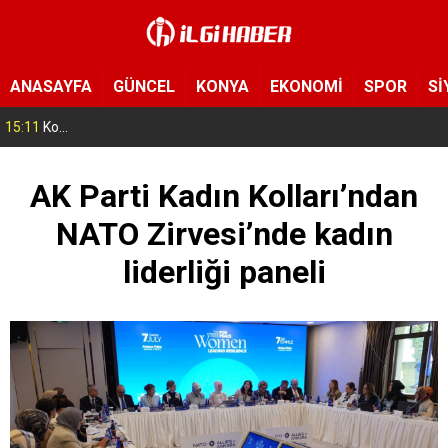
ANASAYFA
GÜNCEL
KONYA
EKONOMİ
SPOR
Sİ
15:11
Konya’da zabıta ve polis sahada! Toplu taşıma araçları tek tek denetleniyor
AK Parti Kadın Kolları’ndan
NATO Zirvesi’nde kadın
liderliği paneli