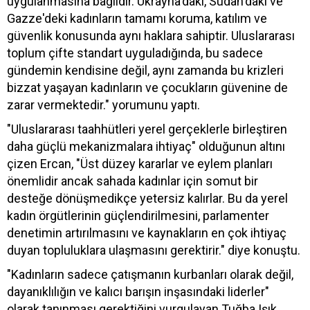
uygulanmasına bağlıdır. Ukrayna'daki, Sudan'daki ve
Gazze'deki kadınların tamamı koruma, katılım ve
güvenlik konusunda aynı haklara sahiptir. Uluslararası
toplum çifte standart uyguladığında, bu sadece
gündemin kendisine değil, aynı zamanda bu krizleri
bizzat yaşayan kadınların ve çocukların güvenine de
zarar vermektedir." yorumunu yaptı.
"Uluslararası taahhütleri yerel gerçeklerle birleştiren
daha güçlü mekanizmalara ihtiyaç" olduğunun altını
çizen Ercan, "Üst düzey kararlar ve eylem planları
önemlidir ancak sahada kadınlar için somut bir
desteğe dönüşmedikçe yetersiz kalırlar. Bu da yerel
kadın örgütlerinin güçlendirilmesini, parlamenter
denetimin artırılmasını ve kaynakların en çok ihtiyaç
duyan topluluklara ulaşmasını gerektirir." diye konuştu.
"Kadınların sadece çatışmanın kurbanları olarak değil,
dayanıklılığın ve kalıcı barışın inşasındaki liderler"
olarak tanınması gerektiğini vurgulayan Tuğba Işık