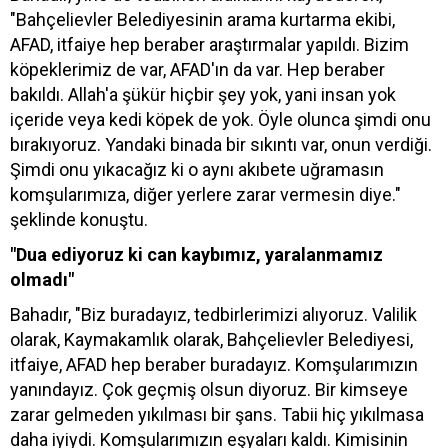
"Bahçelievler Belediyesinin arama kurtarma ekibi,
AFAD, itfaiye hep beraber araştırmalar yapıldı. Bizim
köpeklerimiz de var, AFAD'ın da var. Hep beraber
bakıldı. Allah'a şükür hiçbir şey yok, yani insan yok
içeride veya kedi köpek de yok. Öyle olunca şimdi onu
bırakıyoruz. Yandaki binada bir sıkıntı var, onun verdiği.
Şimdi onu yıkacağız ki o aynı akıbete uğramasın
komşularımıza, diğer yerlere zarar vermesin diye."
şeklinde konuştu.
"Dua ediyoruz ki can kaybımız, yaralanmamız
olmadı"
Bahadır, "Biz buradayız, tedbirlerimizi alıyoruz. Valilik
olarak, Kaymakamlık olarak, Bahçelievler Belediyesi,
itfaiye, AFAD hep beraber buradayız. Komşularımızın
yanındayız. Çok geçmiş olsun diyoruz. Bir kimseye
zarar gelmeden yıkılması bir şans. Tabii hiç yıkılmasa
daha iyiydi. Komşularımızın eşyaları kaldı. Kimisinin