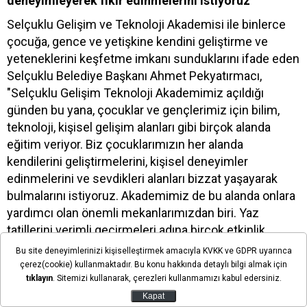
deneyimleyerek fikir edinmelerini istiyoruz”
Selçuklu Gelişim ve Teknoloji Akademisi ile binlerce
çocuğa, gence ve yetişkine kendini geliştirme ve
yeteneklerini keşfetme imkanı sunduklarını ifade eden
Selçuklu Belediye Başkanı Ahmet Pekyatırmacı,
"Selçuklu Gelişim Teknoloji Akademimiz açıldığı
günden bu yana, çocuklar ve gençlerimiz için bilim,
teknoloji, kişisel gelişim alanları gibi birçok alanda
eğitim veriyor. Biz çocuklarımızın her alanda
kendilerini geliştirmelerini, kişisel deneyimler
edinmelerini ve sevdikleri alanları bizzat yaşayarak
bulmalarını istiyoruz. Akademimiz de bu alanda onlara
yardımcı olan önemli mekanlarımızdan biri. Yaz
tatillerini verimli geçirmeleri adına birçok etkinlik
düzenliyoruz. Geçen yaz olduğu gibi bu yaz da "Uzay
Bu site deneyimlerinizi kişiselleştirmek amacıyla KVKK ve GDPR uyarınca
ve Havacılık” temalı etkinliklerle, çocuklarımıza farklı
çerez(cookie) kullanmaktadır. Bu konu hakkında detaylı bilgi almak için
tıklayın
. Sitemizi kullanarak, çerezleri kullanmamızı kabul edersiniz.
alanlarda yeni deneyimler kazandırmak istedik. Onların
bu alanlara merakı bizleri de mutlu ediyor çünkü bu
Kapat