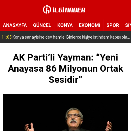
ANASAYFA
GÜNCEL
KONYA
EKONOMİ
SPOR
Sİ
11:05
Konya sanayisine dev hamle! Binlerce kişiye istihdam kapısı olacak
AK Parti’li Yayman: “Yeni
Anayasa 86 Milyonun Ortak
Sesidir”