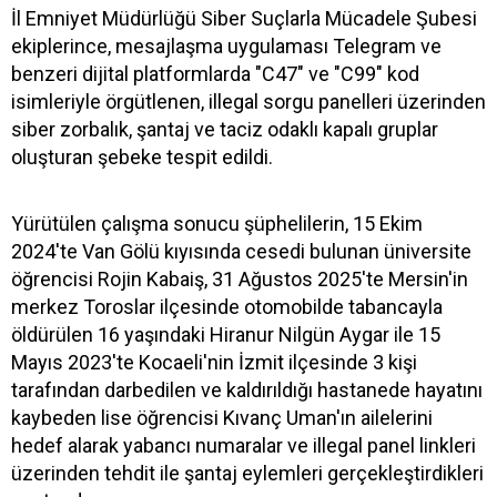
İl Emniyet Müdürlüğü Siber Suçlarla Mücadele Şubesi
ekiplerince, mesajlaşma uygulaması Telegram ve
benzeri dijital platformlarda "C47" ve "C99" kod
isimleriyle örgütlenen, illegal sorgu panelleri üzerinden
siber zorbalık, şantaj ve taciz odaklı kapalı gruplar
oluşturan şebeke tespit edildi.
Yürütülen çalışma sonucu şüphelilerin, 15 Ekim
2024'te Van Gölü kıyısında cesedi bulunan üniversite
öğrencisi Rojin Kabaiş, 31 Ağustos 2025'te Mersin'in
merkez Toroslar ilçesinde otomobilde tabancayla
öldürülen 16 yaşındaki Hiranur Nilgün Aygar ile 15
Mayıs 2023'te Kocaeli'nin İzmit ilçesinde 3 kişi
tarafından darbedilen ve kaldırıldığı hastanede hayatını
kaybeden lise öğrencisi Kıvanç Uman'ın ailelerini
hedef alarak yabancı numaralar ve illegal panel linkleri
üzerinden tehdit ile şantaj eylemleri gerçekleştirdikleri