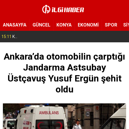
ANASAYFA
GÜNCEL
KONYA
EKONOMİ
SPOR
Sİ
15:11
Konya’da zabıta ve polis sahada! Toplu taşıma araçları tek tek denetleniyor
Ankara’da otomobilin çarptığı
Jandarma Astsubay
Üstçavuş Yusuf Ergün şehit
oldu