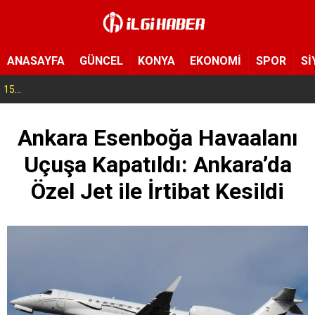
ANASAYFA
GÜNCEL
KONYA
EKONOMİ
SPOR
Sİ
15:11
Konya’da zabıta ve polis sahada! Toplu taşıma araçları tek tek denetleniyor
Ankara Esenboğa Havaalanı
Uçuşa Kapatıldı: Ankara’da
Özel Jet ile İrtibat Kesildi