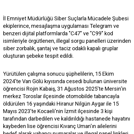
İl Emniyet Müdürlüğü Siber Suçlarla Mücadele Şubesi
ekiplerince, mesajlaşma uygulaması Telegram ve
benzeri dijital platformlarda "C47" ve "C99" kod
isimleriyle örgütlenen, illegal sorgu panelleri üzerinden
siber zorbalık, şantaj ve taciz odaklı kapalı gruplar
oluşturan şebeke tespit edildi.
Yürütülen çalışma sonucu şüphelilerin, 15 Ekim
2024'te Van Gölü kıyısında cesedi bulunan üniversite
öğrencisi Rojin Kabaiş, 31 Ağustos 2025'te Mersin'in
merkez Toroslar ilçesinde otomobilde tabancayla
öldürülen 16 yaşındaki Hiranur Nilgün Aygar ile 15
Mayıs 2023'te Kocaeli'nin İzmit ilçesinde 3 kişi
tarafından darbedilen ve kaldırıldığı hastanede hayatını
kaybeden lise öğrencisi Kıvanç Uman'ın ailelerini
hedef alarak yabancı numaralar ve illegal panel linkleri