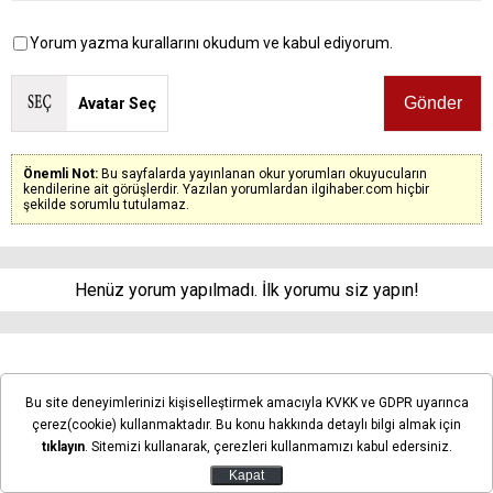
Yorum yazma kurallarını okudum ve kabul ediyorum.
Avatar Seç
Önemli Not:
Bu sayfalarda yayınlanan okur yorumları okuyucuların
kendilerine ait görüşlerdir. Yazılan yorumlardan ilgihaber.com hiçbir
şekilde sorumlu tutulamaz.
Henüz yorum yapılmadı. İlk yorumu siz yapın!
Konya’da Genç KOMEK
Bu site deneyimlerinizi kişiselleştirmek amacıyla KVKK ve GDPR uyarınca
heyecanı! 372 öğrenci akıl ve
çerez(cookie) kullanmaktadır. Bu konu hakkında detaylı bilgi almak için
tıklayın
. Sitemizi kullanarak, çerezleri kullanmamızı kabul edersiniz.
zekâ oyunlarında yarıştı
Kapat