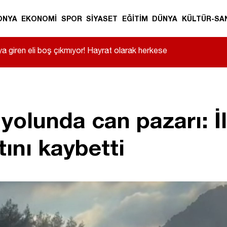
ONYA
EKONOMİ
SPOR
SİYASET
EĞİTİM
DÜNYA
KÜLTÜR-SA
a giren eli boş çıkmıyor! Hayrat olarak herkese
yolunda can pazarı: İ
tını kaybetti