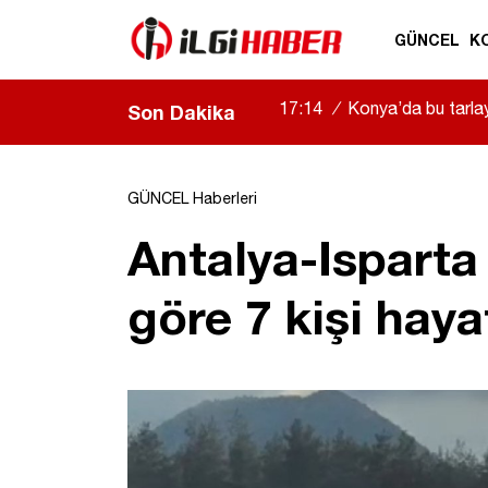
GÜNCEL
K
17:14
/
Konya’da bu tarlay
Son Dakika
açıldı
|
GÜNCEL Haberleri
Antalya-Isparta 
göre 7 kişi haya