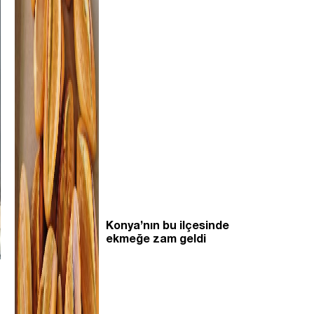
Konya’nın bu ilçesinde
ekmeğe zam geldi