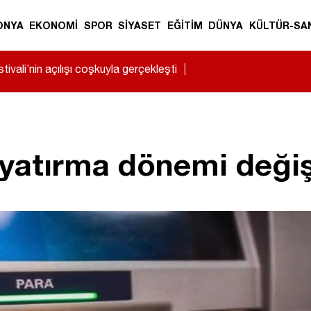
ONYA
EKONOMİ
SPOR
SİYASET
EĞİTİM
DÜNYA
KÜLTÜR-SA
ivali’nin açılışı coşkuyla gerçekleşti
|
yatırma dönemi değiş