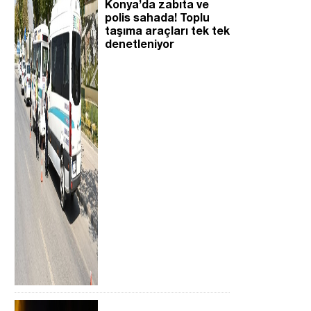
Konya’da zabıta ve
polis sahada! Toplu
taşıma araçları tek tek
denetleniyor