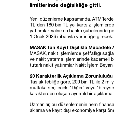
limitlerinde değişikliğe gitti.
Yeni düzenleme kapsamında, ATM'lerde kar
TL'den 180 bin TL'ye, kartsız işlemlerde i
yatırımlar, yalnızca banka şubelerinde 
1 Ocak 2026 itibarıyla yürürlüğe girecek.
MASAK'tan Kayıt Dışılıkla Mücadele 
MASAK, nakit işlemlerde şeffaflığı sağlam
ve nakit yatırma işlemlerinde kademeli b
tutarlı nakit yatırımlar Nakit İşlem Bey
20 Karakterlik Açıklama Zorunluluğu 
Taslak tebliğe göre, 200 bin TL ile 2 mil
mutlaka seçilecek. "Diğer” veya "bireyse
karakterden oluşan ayrıntılı bir açıklama
Uzmanlar, bu düzenlemenin hem finansal 
aklama ve kayıt dışı ekonomiye karşı önem