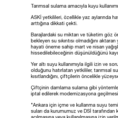
Tarımsal sulama amacıyla kuyu kullanımı 
ASKİ yetkilileri, özellikle yaz aylarında h
arttığına dikkati çekti.
Barajlardaki su miktarı ve tüketim göz
bekleyen su sıkıntısı olmadığını aktaran y
hayati öneme sahip mart ve nisan yağışl
hissedilebileceğinin düşünüldüğünü kayd
Yer altı suyu kullanımıyla ilgili izin ve 
olduğunu hatırlatan yetkililer, tarımsal 
kısıtlandığını, çiftçilerin öncelikle yüzeys
Çiftçinin damlama sulama gibi yöntemler
iptal edilerek modernizasyona geçilmesini
"Ankara için içme ve kullanma suyu temini
suları da kurumumuz ve DSİ tarafından k
açılmasına veya kullanılmasına izin veril