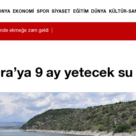
ONYA
EKONOMİ
SPOR
SİYASET
EĞİTİM
DÜNYA
KÜLTÜR-SA
sinde ekmeğe zam geldi
|
ra’ya 9 ay yetecek su