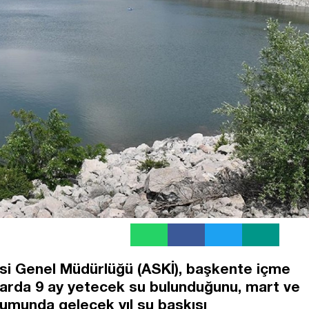
si Genel Müdürlüğü (ASKİ), başkente içme
larda 9 ay yetecek su bulunduğunu, mart ve
rumunda gelecek yıl su baskısı