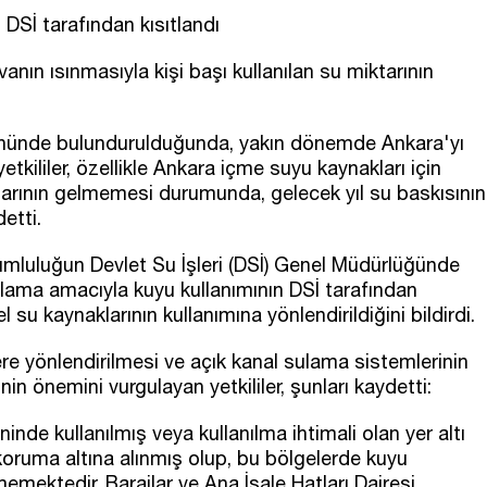
DSİ tarafından kısıtlandı
avanın ısınmasıyla kişi başı kullanılan su miktarının
 önünde bulundurulduğunda, yakın dönemde Ankara'yı
etkililer, özellikle Ankara içme suyu kaynakları için
arının gelmemesi durumunda, gelecek yıl su baskısının
etti.
sorumluluğun Devlet Su İşleri (DSİ) Genel Müdürlüğünde
sulama amacıyla kuyu kullanımının DSİ tarafından
el su kaynaklarının kullanımına yönlendirildiğini bildirdi.
e yönlendirilmesi ve açık kanal sulama sistemlerinin
n önemini vurgulayan yetkililer, şunları kaydetti:
nde kullanılmış veya kullanılma ihtimali olan yer altı
oruma altına alınmış olup, bu bölgelerde kuyu
memektedir. Barajlar ve Ana İsale Hatları Dairesi