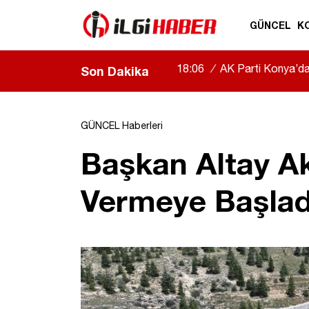
GÜNCEL
K
18:06
/
AK Parti Konya’da b
Son Dakika
|
GÜNCEL Haberleri
Başkan Altay A
Vermeye Başladı