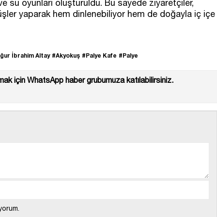
ve su oyunları oluşturuldu. Bu sayede ziyaretçiler,
yüşler yaparak hem dinlenebiliyor hem de doğayla iç içe
ğur İbrahim Altay
#Akyokuş
#Palye Kafe
#Palye
ak için WhatsApp haber grubumuza katılabilirsiniz.
yorum.