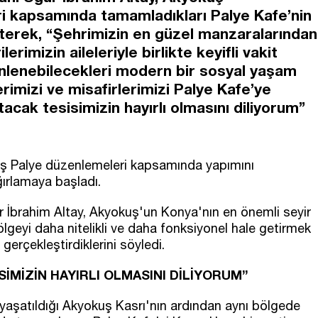
i kapsamında tamamladıkları Palye Kafe’nin
rterek, “Şehrimizin en güzel manzaralarından
rimizin aileleriyle birlikte keyifli vakit
dinlenebilecekleri modern bir sosyal yaşam
rimizi ve misafirlerimizi Palye Kafe’ye
cak tesisimizin hayırlı olmasını diliyorum”
uş Palye düzenlemeleri kapsamında yapımını
ğırlamaya başladı.
 İbrahim Altay, Akyokuş'un Konya'nın en önemli seyir
ölgeyi daha nitelikli ve daha fonksiyonel hale getirmek
erçekleştirdiklerini söyledi.
İMİZİN HAYIRLI OLMASINI DİLİYORUM”
aşatıldığı Akyokuş Kasrı'nın ardından aynı bölgede