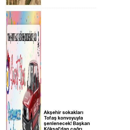
Akşehir sokakları
Tofaş konvoyuyla
şenlenecek! Başkan
Köksal’dan çağrı