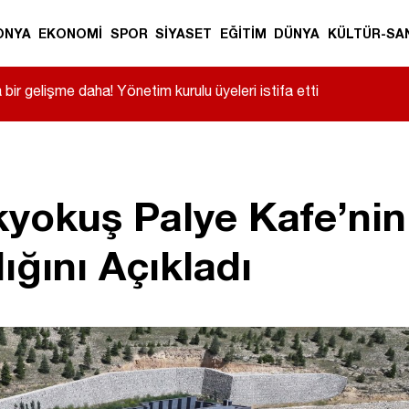
ONYA
EKONOMİ
SPOR
SİYASET
EĞİTİM
DÜNYA
KÜLTÜR-SA
ir gelişme daha! Yönetim kurulu üyeleri istifa etti
kyokuş Palye Kafe’ni
ğını Açıkladı