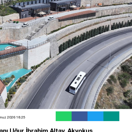
muz 2026 18:25
nı Uğur İbrahim Altay, Akyokuş