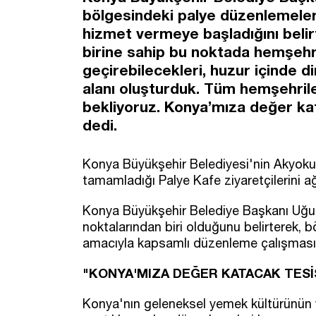
bölgesindeki palye düzenlemeler
hizmet vermeye başladığını beli
birine sahip bu noktada hemşehrile
geçirebilecekleri, huzur içinde 
alanı oluşturduk. Tüm hemşehrile
bekliyoruz. Konya’mıza değer kata
dedi.
Konya Büyükşehir Belediyesi'nin Akyok
tamamladığı Palye Kafe ziyaretçilerini a
Konya Büyükşehir Belediye Başkanı Uğur
noktalarından biri olduğunu belirterek, b
amacıyla kapsamlı düzenleme çalışması g
"KONYA'MIZA DEĞER KATACAK TESİS
Konya'nın geleneksel yemek kültürünün y