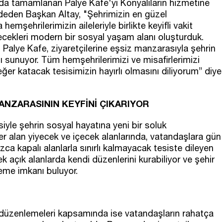
da tamamlanan Palye Kafe'yi Konyalıların hizmetine
deden Başkan Altay, "Şehrimizin en güzel
mşehrilerimizin aileleriyle birlikte keyifli vakit
lecekleri modern bir sosyal yaşam alanı oluşturduk.
alye Kafe, ziyaretçilerine eşsiz manzarasıyla şehrin
ı sunuyor. Tüm hemşehrilerimizi ve misafirlerimizi
er katacak tesisimizin hayırlı olmasını diliyorum” diye
ANZARASININ KEYFİNİ ÇIKARIYOR
iyle şehrin sosyal hayatına yeni bir soluk
r alan yiyecek ve içecek alanlarında, vatandaşlara gün
zca kapalı alanlarla sınırlı kalmayacak tesiste dileyen
k açık alanlarda kendi düzenlerini kurabiliyor ve şehir
eme imkanı buluyor.
 düzenlemeleri kapsamında ise vatandaşların rahatça