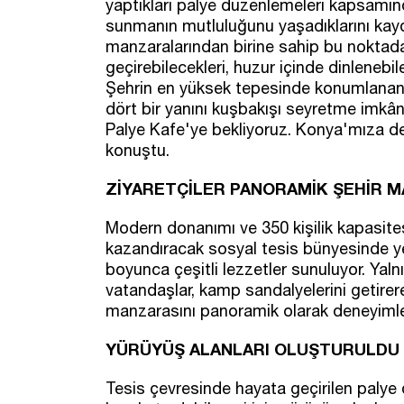
yaptıkları palye düzenlemeleri kapsamın
sunmanın mutluluğunu yaşadıklarını kay
manzaralarından birine sahip bu noktada he
geçirebilecekleri, huzur içinde dinlenebi
Şehrin en yüksek tepesinde konumlanan P
dört bir yanını kuşbakışı seyretme imkân
Palye Kafe'ye bekliyoruz. Konya'mıza değ
konuştu.
ZİYARETÇİLER PANORAMİK ŞEHİR M
Modern donanımı ve 350 kişilik kapasites
kazandıracak sosyal tesis bünyesinde ye
boyunca çeşitli lezzetler sunuluyor. Yalnı
vatandaşlar, kamp sandalyelerini getirere
manzarasını panoramik olarak deneyiml
YÜRÜYÜŞ ALANLARI OLUŞTURULDU
Tesis çevresinde hayata geçirilen palye