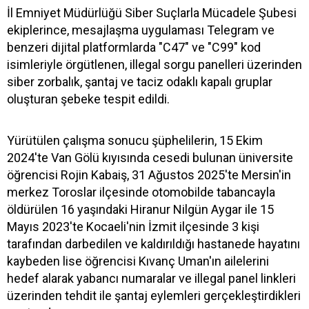
İl Emniyet Müdürlüğü Siber Suçlarla Mücadele Şubesi
ekiplerince, mesajlaşma uygulaması Telegram ve
benzeri dijital platformlarda "C47" ve "C99" kod
isimleriyle örgütlenen, illegal sorgu panelleri üzerinden
siber zorbalık, şantaj ve taciz odaklı kapalı gruplar
oluşturan şebeke tespit edildi.
Yürütülen çalışma sonucu şüphelilerin, 15 Ekim
2024'te Van Gölü kıyısında cesedi bulunan üniversite
öğrencisi Rojin Kabaiş, 31 Ağustos 2025'te Mersin'in
merkez Toroslar ilçesinde otomobilde tabancayla
öldürülen 16 yaşındaki Hiranur Nilgün Aygar ile 15
Mayıs 2023'te Kocaeli'nin İzmit ilçesinde 3 kişi
tarafından darbedilen ve kaldırıldığı hastanede hayatını
kaybeden lise öğrencisi Kıvanç Uman'ın ailelerini
hedef alarak yabancı numaralar ve illegal panel linkleri
üzerinden tehdit ile şantaj eylemleri gerçekleştirdikleri