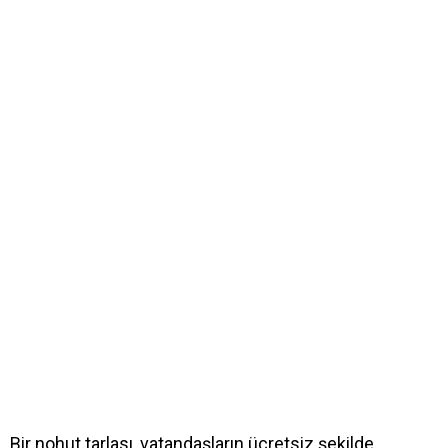
Bir nohut tarlası, vatandaşların ücretsiz şekilde