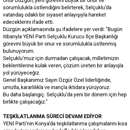
Onur Düzgün, yeni görevini büyük bir onur ve
sorumlulukla üstlendiğini belirterek, Selçuklu'da
vatandaş odaklı bir siyaset anlayışıyla hareket
edeceklerini ifade etti.
Düzgün açıklamasında şu ifadelere yer verdi: "Bugün
itibarıyla YENİ Parti Selçuklu Kurucu İlçe Başkanlığı
görevini büyük bir onur ve sorumlulukla üstlenmiş
bulunuyorum.
Selçuklu'muz için durmadan çalışacak, milletimizin
beklentilerine kulak veren, çözüm üreten bir anlayışla
yol yürüyeceğiz.
Genel Başkanımız Sayın Özgür Özel liderliğinde,
umutla, kararlılıkla ve inançla iktidara yürüyoruz.
Bu daha başlangıç. Selçuklu'da yeni bir dönem için hep
birlikte çalışacağız."
TEŞKİLATLANMA SÜRECİ DEVAM EDİYOR
YENİ Parti'nin Konya'da teşkilatlanma çalışmalarını kısa