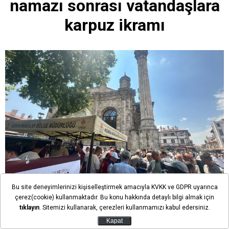
namazı sonrası vatandaşlara
karpuz ikramı
Bu site deneyimlerinizi kişiselleştirmek amacıyla KVKK ve GDPR uyarınca
çerez(cookie) kullanmaktadır. Bu konu hakkında detaylı bilgi almak için
Ekl. Tarihi: 07 Ağustos 2026 16:03
tıklayın
. Sitemizi kullanarak, çerezleri kullanmamızı kabul edersiniz.
Kapat