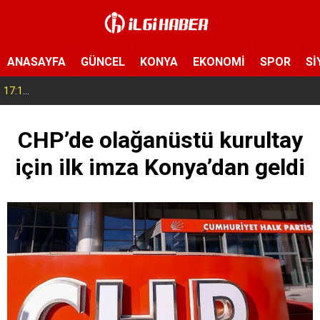
ANASAYFA
GÜNCEL
KONYA
EKONOMİ
SPOR
Sİ
17:14
Konya’da bu tarlaya giren eli boş çıkmıyor! Hayrat olarak herkese açıldı
CHP’de olağanüstü kurultay
için ilk imza Konya’dan geldi