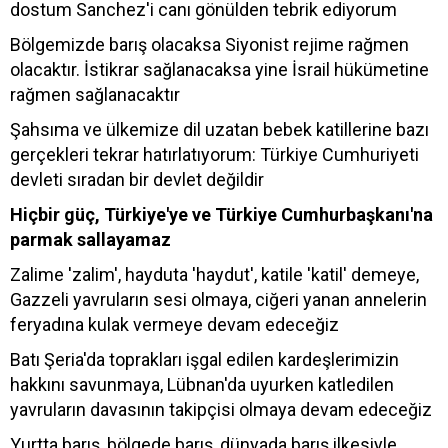
dostum Sanchez'i canı gönülden tebrik ediyorum
Bölgemizde barış olacaksa Siyonist rejime rağmen
olacaktır. İstikrar sağlanacaksa yine İsrail hükümetine
rağmen sağlanacaktır
Şahsıma ve ülkemize dil uzatan bebek katillerine bazı
gerçekleri tekrar hatırlatıyorum: Türkiye Cumhuriyeti
devleti sıradan bir devlet değildir
Hiçbir güç, Türkiye'ye ve Türkiye Cumhurbaşkanı'na
parmak sallayamaz
Zalime 'zalim', hayduta 'haydut', katile 'katil' demeye,
Gazzeli yavruların sesi olmaya, ciğeri yanan annelerin
feryadına kulak vermeye devam edeceğiz
Batı Şeria'da toprakları işgal edilen kardeşlerimizin
hakkını savunmaya, Lübnan'da uyurken katledilen
yavruların davasının takipçisi olmaya devam edeceğiz
Yurtta barış, bölgede barış, dünyada barış ilkesiyle