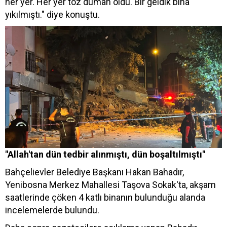
her yer. Her yer toz duman oldu. Bir geldik bina
yıkılmıştı." diye konuştu.
"Allah'tan dün tedbir alınmıştı, dün boşaltılmıştı"
Bahçelievler Belediye Başkanı Hakan Bahadır,
Yenibosna Merkez Mahallesi Taşova Sokak'ta, akşam
saatlerinde çöken 4 katlı binanın bulunduğu alanda
incelemelerde bulundu.