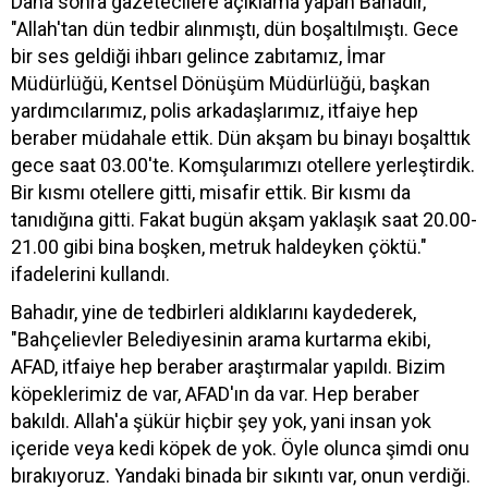
Daha sonra gazetecilere açıklama yapan Bahadır,
"Allah'tan dün tedbir alınmıştı, dün boşaltılmıştı. Gece
bir ses geldiği ihbarı gelince zabıtamız, İmar
Müdürlüğü, Kentsel Dönüşüm Müdürlüğü, başkan
yardımcılarımız, polis arkadaşlarımız, itfaiye hep
beraber müdahale ettik. Dün akşam bu binayı boşalttık
gece saat 03.00'te. Komşularımızı otellere yerleştirdik.
Bir kısmı otellere gitti, misafir ettik. Bir kısmı da
tanıdığına gitti. Fakat bugün akşam yaklaşık saat 20.00-
21.00 gibi bina boşken, metruk haldeyken çöktü."
ifadelerini kullandı.
Bahadır, yine de tedbirleri aldıklarını kaydederek,
"Bahçelievler Belediyesinin arama kurtarma ekibi,
AFAD, itfaiye hep beraber araştırmalar yapıldı. Bizim
köpeklerimiz de var, AFAD'ın da var. Hep beraber
bakıldı. Allah'a şükür hiçbir şey yok, yani insan yok
içeride veya kedi köpek de yok. Öyle olunca şimdi onu
bırakıyoruz. Yandaki binada bir sıkıntı var, onun verdiği.