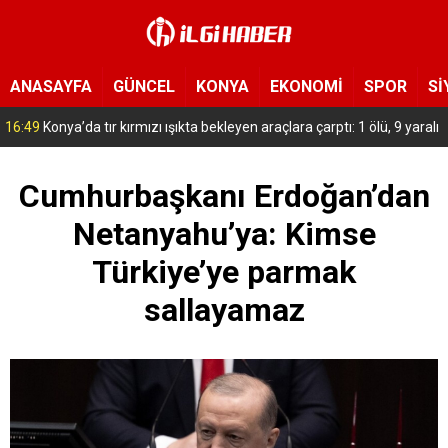
ANASAYFA
GÜNCEL
KONYA
EKONOMİ
SPOR
Sİ
15:54
Yeni Medya Cemiyeti’nden Hakimiyet Gazetesi’ne 30. yıl ziyareti
Cumhurbaşkanı Erdoğan’dan
Netanyahu’ya: Kimse
Türkiye’ye parmak
sallayamaz