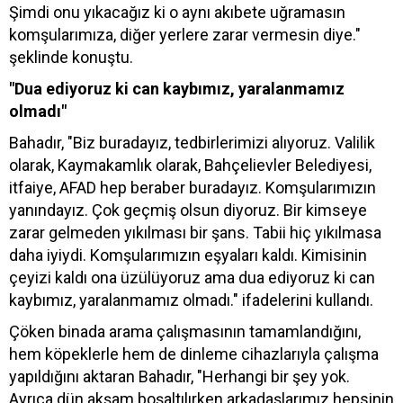
Şimdi onu yıkacağız ki o aynı akıbete uğramasın
komşularımıza, diğer yerlere zarar vermesin diye."
şeklinde konuştu.
"Dua ediyoruz ki can kaybımız, yaralanmamız
olmadı"
Bahadır, "Biz buradayız, tedbirlerimizi alıyoruz. Valilik
olarak, Kaymakamlık olarak, Bahçelievler Belediyesi,
itfaiye, AFAD hep beraber buradayız. Komşularımızın
yanındayız. Çok geçmiş olsun diyoruz. Bir kimseye
zarar gelmeden yıkılması bir şans. Tabii hiç yıkılmasa
daha iyiydi. Komşularımızın eşyaları kaldı. Kimisinin
çeyizi kaldı ona üzülüyoruz ama dua ediyoruz ki can
kaybımız, yaralanmamız olmadı." ifadelerini kullandı.
Çöken binada arama çalışmasının tamamlandığını,
hem köpeklerle hem de dinleme cihazlarıyla çalışma
yapıldığını aktaran Bahadır, "Herhangi bir şey yok.
Ayrıca dün akşam boşaltılırken arkadaşlarımız hepsinin