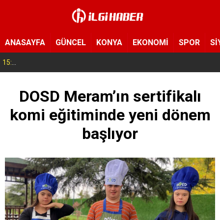
ANASAYFA
GÜNCEL
KONYA
EKONOMİ
SPOR
Sİ
15:11
Konya’da zabıta ve polis sahada! Toplu taşıma araçları tek tek denetleniyor
DOSD Meram’ın sertifikalı
komi eğitiminde yeni dönem
başlıyor