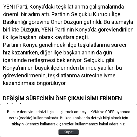
YENİ Parti, Konya'daki teşkilatlanma çalışmalarında
önemli bir adım attı. Partinin Selçuklu Kurucu İlçe
Başkanlığı görevine Onur Düzgün getirildi. Bu atamayla
birlikte Düzgün, YENİ Parti'nin Konya'da görevlendirilen
ilk ilçe başkanı olarak kayıtlara geçti.
Partinin Konya genelindeki ilçe teşkilatlanma süreci
hız kazanırken, diğer ilçe başkanlarının da gün
içerisinde netleşmesi bekleniyor. Selçuklu gibi
Konya'nın en büyük ilçelerinden birinde yapılan bu
görevlendirmenin, teşkilatlanma sürecine ivme
kazandırması öngörülüyor.
DEĞİŞİM SÜRECİNİN ÖNE ÇIKAN İSİMLERİNDEN
BİRİYDİ
Bu site deneyimlerinizi kişiselleştirmek amacıyla KVKK ve GDPR uyarınca
Onur Düzgün, Cumhuriyet Halk Partisi'nde Özgür
çerez(cookie) kullanmaktadır. Bu konu hakkında detaylı bilgi almak için
Özel'in genel başkan seçildiği değişim kurultayı
tıklayın
. Sitemizi kullanarak, çerezleri kullanmamızı kabul edersiniz.
sürecinde Konya'da aktif rol üstlenen isimler arasında
Kapat
yer almıştı. Siyasi çalışmalarıyla dikkat çeken