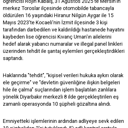
öğrencisi Rojin Kabaiş, 31 Ağustos 2025'te Mersin'in
merkez Toroslar ilçesinde otomobilde tabancayla
öldürülen 16 yaşındaki Hiranur Nilgün Aygar ile 15
Mayıs 2023'te Kocaeli'nin İzmit ilçesinde 3 kişi
tarafından darbedilen ve kaldırıldığı hastanede hayatını
kaybeden lise öğrencisi Kıvanç Uman'ın ailelerini
hedef alarak yabancı numaralar ve illegal panel linkleri
üzerinden tehdit ile şantaj eylemleri gerçekleştirdikleri
saptandı.
Haklarında "tehdit", "kişisel verileri hukuka aykırı olarak
ele geçirme" ve "devletin güvenliğine ilişkin belgeleri
hile ile çalma" suçlarından işlem başlatılan zanlılara
yönelik Diyarbakır merkezli 8 ilde gerçekleştirilen eş
zamanlı operasyonda 10 şüpheli gözaltına alındı.
Emniyetteki işlemlerinin ardından adliyeye sevk edilen