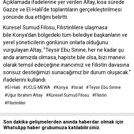
Açıklamada ifadelerine yer verilen Altay, kısa sürede
Gazze ve El-Halil'de toplantıların gerçekleştirilmesi
yönünde dua ettiğini belirtti.
Küresel Sumud Filosu, Filistinlilere ulaşmasa
bile Konya'dan bölgedeki tüm belediye başkanların ve
yerel yöneticilerin gönlünün onlarla olduğunu
vurgulayan Altay, "Teysir Ebu Sinine, her ne kadar şu
anda aramızda olmasa, hapiste bile olsa, bizi manevi
olarak temsil edeceğine inancımız ve Filistin davasına
sonsuz desteğimizi sunacağımız bir durum oluşacak."
ifadelerini kullandı.
#El-Halil
#UCLG-MEWA
#Konya
#İsrail
#Teysir Ebu Sinine
#Uğur İbrahim Altay
#Küresel Sumud Filosu
#Filistin
#Filistinliler
Son dakika gelişmelerden anında haberdar olmak için
WhatsApp haber grubumuza katılabilirsiniz.