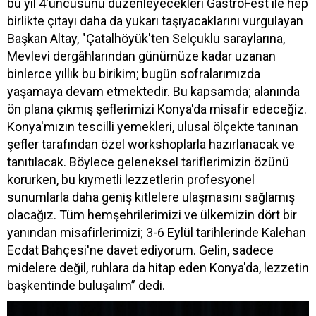
bu yıl 4'üncüsünü düzenleyecekleri GastroFest ile hep
birlikte çıtayı daha da yukarı taşıyacaklarını vurgulayan
Başkan Altay, "Çatalhöyük'ten Selçuklu saraylarına,
Mevlevi dergâhlarından günümüze kadar uzanan
binlerce yıllık bu birikim; bugün sofralarımızda
yaşamaya devam etmektedir. Bu kapsamda; alanında
ön plana çıkmış şeflerimizi Konya'da misafir edeceğiz.
Konya'mızın tescilli yemekleri, ulusal ölçekte tanınan
şefler tarafından özel workshoplarla hazırlanacak ve
tanıtılacak. Böylece geleneksel tariflerimizin özünü
korurken, bu kıymetli lezzetlerin profesyonel
sunumlarla daha geniş kitlelere ulaşmasını sağlamış
olacağız. Tüm hemşehrilerimizi ve ülkemizin dört bir
yanından misafirlerimizi; 3-6 Eylül tarihlerinde Kalehan
Ecdat Bahçesi'ne davet ediyorum. Gelin, sadece
midelere değil, ruhlara da hitap eden Konya'da, lezzetin
başkentinde buluşalım” dedi.