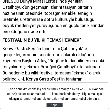
UNESCO Dünya Mirası Listesi'nde yer alan
Çatalhöyük'ün geçmişin izlerini taşıyan bir tarih
hazinesinin ötesinde; toprağın emekle, emeğin
üretimle, üretimin ise sofra kültürüyle buluştuğu
büyük medeniyet yürüyüşünün en güçlü tanıklarından
biri olduğunu ifade etti.
FESTİVALİN BU YIL Kİ TEMASI "EKMEK”
Konya GastroFest'in tanıtımını Çatalhöyük'te
gerçekleştirmenin son derece anlamlı olduğunu
kaydeden Başkan Altay, "Bugüne kadar bilinen en eski
mayalanmış ekmek örneğini Çatalhöyük'te bulundu.
Bu nedenle bu yılki festival temasını "ekmek” olarak
belirledik. 4. Konya GastroFest'in tanıtımını
Çatalhöyük'te gerçekleştirerek; bir bakıma ekmeğin
Bu site deneyimlerinizi kişiselleştirmek amacıyla KVKK ve GDPR uyarınca
binlerce yıllık hikâyesini, başladığı topraklarda yeniden
çerez(cookie) kullanmaktadır. Bu konu hakkında detaylı bilgi almak için
anlatıyoruz. Geçmişin bereketini bugünün sofrasıyla
tıklayın
. Sitemizi kullanarak, çerezleri kullanmamızı kabul edersiniz.
buluşturuyor; Konya'nın kadim yemek kültürünü hep
Kapat