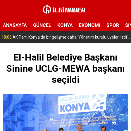
ANASAYFA
GÜNCEL
KONYA
EKONOMİ
SPOR
Sİ
16:56
Selçuklu’da geleceğin mühendisleri yetişiyor! Çocuklar uzay ve havacılığa adım attı
El-Halil Belediye Başkanı
Sinine UCLG-MEWA başkanı
seçildi