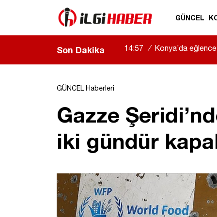
GÜNCEL
K
14:57
/
Konya’da eğlence 
Son Dakika
GÜNCEL Haberleri
Gazze Şeridi’nde
iki gündür kapal