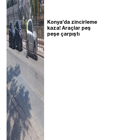
Konya’da zincirleme
kaza! Araçlar peş
peşe çarpıştı
a