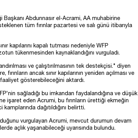
eği Başkanı Abdunnasır el-Acrami, AA muhabirine
eklenen tüm fırınlar pazartesi ve salı günü itibarıyla
 sınır kapılarını kapalı tutması nedeniyle WFP
azotun tükenmesinden kaynaklandığını vurguladı.
ndırılması ve çalıştırılmasının tek destekçisi." diyen
e, fırınların ancak sınır kapılarının yeniden açılması ve
aaliyet gösterebileceğini aktardı.
 WFP'nin sağladığı bu imkandan faydalandığına ve düşük
ine işaret eden Acrumi, bu fırınların ürettiği ekmeğin
kamplarında dağıtıldığını belirtti.
ı olduğunu vurgulayan Acrumi, mevcut durumun devam
lerde açlık yaşanabileceği uyarısında bulundu.