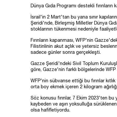
Dünya Gıda Programı destekli fırınların k
İsrail'in 2 Mart'tan bu yana sınır kapıla
Şeridi'nde, Birleşmiş Milletler Dünya Gı
stoklarının tükenmesi nedeniyle faaliyetl
Fırınların kapanması, WFP'nin Gazze'deki
Filistinlinin akut açlık ve yetersiz besl
sadece günler sonra gerçekleşti.
Gazze Şeridi'ndeki Sivil Toplum Kurulu
göre, Gazze'nin farklı bölgelerinde WFP 
WFP'nin sübvanse ettiği bu fırınlar kıtlık
orta boy ekmek içeren 2 kilogram ağırlığı
Söz konusu fırınlar, 7 Ekim 2023'ten bu 
kaybeden ve aşırı yoksulluğa sürüklenen ye
olsa hafifletiyordu.