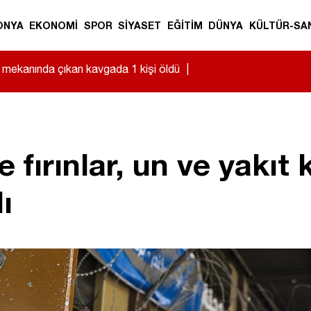
ONYA
EKONOMİ
SPOR
SİYASET
EĞİTİM
DÜNYA
KÜLTÜR-SA
mekanında çıkan kavgada 1 kişi öldü
|
 fırınlar, un ve yakıt 
ı