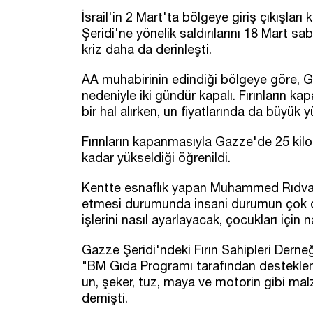
İsrail'in 2 Mart'ta bölgeye giriş çıkışla
Şeridi'ne yönelik saldırılarını 18 Mart 
kriz daha da derinleşti.
AA muhabirinin edindiği bölgeye göre, Ga
nedeniyle iki gündür kapalı. Fırınların 
bir hal alırken, un fiyatlarında da büyük y
Fırınların kapanmasıyla Gazze'de 25 kilo
kadar yükseldiği öğrenildi.
Kentte esnaflık yapan Muhammed Rıdvan
etmesi durumunda insani durumun çok dah
işlerini nasıl ayarlayacak, çocukları içi
Gazze Şeridi'ndeki Fırın Sahipleri Dern
"BM Gıda Programı tarafından desteklenen 
un, şeker, tuz, maya ve motorin gibi ma
demişti.