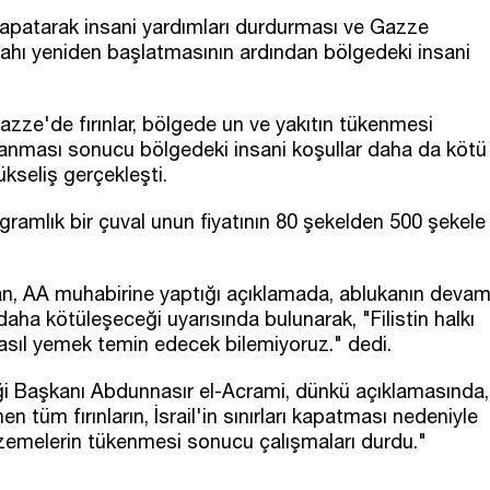
rı kapatarak insani yardımları durdurması ve Gazze
sabahı yeniden başlatmasının ardından bölgedeki insani
zze'de fırınlar, bölgede un ve yakıtın tükenmesi
kapanması sonucu bölgedeki insani koşullar daha da kötü
ükseliş gerçekleşti.
gramlık bir çuval unun fiyatının 80 şekelden 500 şekele
, AA muhabirine yaptığı açıklamada, ablukanın deva
a kötüleşeceği uyarısında bulunarak, "Filistin halkı
n nasıl yemek temin edecek bilemiyoruz." dedi.
eği Başkanı Abdunnasır el-Acrami, dünkü açıklamasında,
tüm fırınların, İsrail'in sınırları kapatması nedeniyle
lzemelerin tükenmesi sonucu çalışmaları durdu."