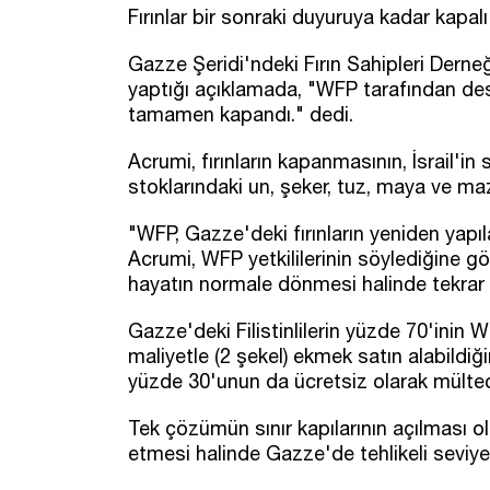
Fırınlar bir sonraki duyuruya kadar kapalı
Gazze Şeridi'ndeki Fırın Sahipleri Dern
yaptığı açıklamada, "WFP tarafından dest
tamamen kapandı." dedi.
Acrumi, fırınların kapanmasının, İsrail'in
stoklarındaki un, şeker, tuz, maya ve m
"WFP, Gazze'deki fırınların yeniden yapıla
Acrumi, WFP yetkililerinin söylediğine gör
hayatın normale dönmesi halinde tekrar f
Gazze'deki Filistinlilerin yüzde 70'inin
maliyetle (2 şekel) ekmek satın alabildiğ
yüzde 30'unun da ücretsiz olarak mülteci 
Tek çözümün sınır kapılarının açılmas
etmesi halinde Gazze'de tehlikeli seviye