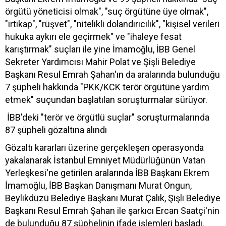
örgütü yöneticisi olmak", "suç örgütüne üye olmak",
"irtikap", "rüşvet", "nitelikli dolandırıcılık", "kişisel verileri
hukuka aykırı ele geçirmek" ve "ihaleye fesat
karıştırmak" suçları ile yine İmamoğlu, İBB Genel
Sekreter Yardımcısı Mahir Polat ve Şişli Belediye
Başkanı Resul Emrah Şahan'ın da aralarında bulunduğu
7 şüpheli hakkında "PKK/KCK terör örgütüne yardım
etmek" suçundan başlatılan soruşturmalar sürüyor.
İBB'deki "terör ve örgütlü suçlar" soruşturmalarında
87 şüpheli gözaltına alındı
Gözaltı kararları üzerine gerçekleşen operasyonda
yakalanarak İstanbul Emniyet Müdürlüğünün Vatan
Yerleşkesi'ne getirilen aralarında İBB Başkanı Ekrem
İmamoğlu, İBB Başkan Danışmanı Murat Ongun,
Beylikdüzü Belediye Başkanı Murat Çalık, Şişli Belediye
Başkanı Resul Emrah Şahan ile şarkıcı Ercan Saatçi'nin
de bulunduğu 87 şüphelinin ifade işlemleri başladı.