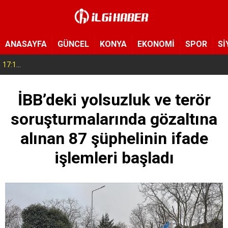
ANASAYFA
GÜNCEL
KONYA
EKONOMİ
SPOR
Sİ
17:14
Konya’da bu tarlaya giren eli boş çıkmıyor! Hayrat olarak herkese açıldı
İBB’deki yolsuzluk ve terör
soruşturmalarında gözaltına
alınan 87 şüphelinin ifade
işlemleri başladı