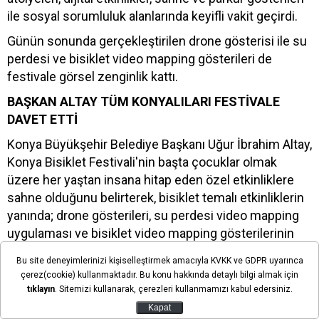
ile sosyal sorumluluk alanlarında keyifli vakit geçirdi.
Günün sonunda gerçekleştirilen drone gösterisi ile su
perdesi ve bisiklet video mapping gösterileri de
festivale görsel zenginlik kattı.
BAŞKAN ALTAY TÜM KONYALILARI FESTİVALE
DAVET ETTİ
Konya Büyükşehir Belediye Başkanı Uğur İbrahim Altay,
Konya Bisiklet Festivali'nin başta çocuklar olmak
üzere her yaştan insana hitap eden özel etkinliklere
sahne olduğunu belirterek, bisiklet temalı etkinliklerin
yanında; drone gösterileri, su perdesi video mapping
uygulaması ve bisiklet video mapping gösterilerinin
festivale renk kattığını söyledi. Başkan Altay, tüm
Bu site deneyimlerinizi kişiselleştirmek amacıyla KVKK ve GDPR uyarınca
Konyalıları ve çevre şehirlerden misafirleri Konya
çerez(cookie) kullanmaktadır. Bu konu hakkında detaylı bilgi almak için
Bisiklet Festivali'ne davet etti.
tıklayın
. Sitemizi kullanarak, çerezleri kullanmamızı kabul edersiniz.
Kapat