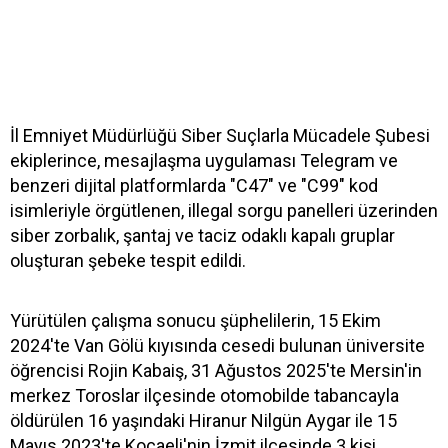
İl Emniyet Müdürlüğü Siber Suçlarla Mücadele Şubesi
ekiplerince, mesajlaşma uygulaması Telegram ve
benzeri dijital platformlarda "C47" ve "C99" kod
isimleriyle örgütlenen, illegal sorgu panelleri üzerinden
siber zorbalık, şantaj ve taciz odaklı kapalı gruplar
oluşturan şebeke tespit edildi.
Yürütülen çalışma sonucu şüphelilerin, 15 Ekim
2024'te Van Gölü kıyısında cesedi bulunan üniversite
öğrencisi Rojin Kabaiş, 31 Ağustos 2025'te Mersin'in
merkez Toroslar ilçesinde otomobilde tabancayla
öldürülen 16 yaşındaki Hiranur Nilgün Aygar ile 15
Mayıs 2023'te Kocaeli'nin İzmit ilçesinde 3 kişi