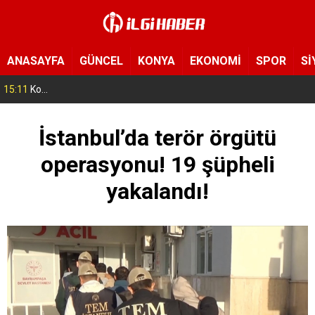
ANASAYFA
GÜNCEL
KONYA
EKONOMİ
SPOR
Sİ
15:11
Konya’da zabıta ve polis sahada! Toplu taşıma araçları tek tek denetleniyor
İstanbul’da terör örgütü
operasyonu! 19 şüpheli
yakalandı!