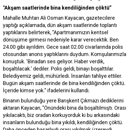
"Akşam saatlerinde bina kendiliğinden çöktü”
Mahalle Muhtarı Ali Osman Kayacan, gazetecilere
yaptığı açıklamada, dün akşam saatlerinde toplantı
yaptıklarını belirterek, "Apartmanımızın kentsel
dönüşüme girmesi nedeniyle karar verecektik. Ben
24.00 gibi ayrıldım. Gece saat 02.00 civarlarında polis
otosundan anons yaptıklarını duydum. Komşularımızla
konuştuk. 'Binadan ses geliyor. Haber verdik,
boşaltılacak.' dediler. Polis geldi, binayı boşalttılar.
Belediyemiz geldi, mühürledi. İnsanları tahliye ettiler.
Bugün akşam saatlerinde de bina kendiliğinden çöktü.
İçeride kimse yok." ifadelerini kullandı.
Binanın bulunduğu yere Barışkent Çıkmazı dediklerini
aktaran Kayacan, "Önündeki bina da boşaltılmıştı. Orası
yıkılacaktı, biz oradan korkuyorduk ki bu arkasındaki
insanların bulunduğu bina yıkıldı, kendiliğinden çöktü.
Daha önceden hasarlıydı orası yıkılmak üzereydi.