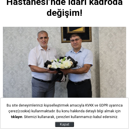
Hastanesi’nde idari kadroda
değişim!
Bu site deneyimlerinizi kişiselleştirmek amacıyla KVKK ve GDPR uyarınca
Ekl. Tarihi: 05 Ağustos 2026 21:56
çerez(cookie) kullanmaktadır. Bu konu hakkında detaylı bilgi almak için
tıklayın
. Sitemizi kullanarak, çerezleri kullanmamızı kabul edersiniz.
Kapat