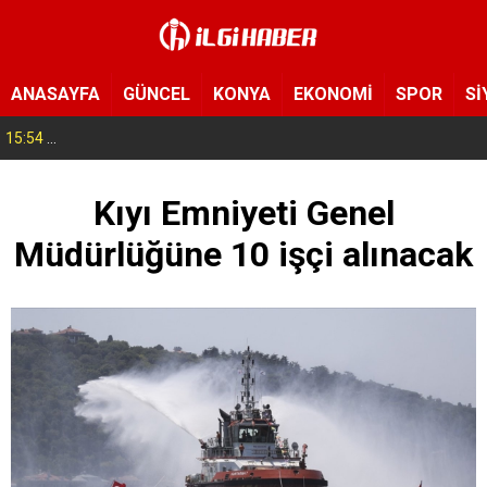
ANASAYFA
GÜNCEL
KONYA
EKONOMİ
SPOR
Sİ
15:54
Yeni Medya Cemiyeti’nden Hakimiyet Gazetesi’ne 30. yıl ziyareti
Kıyı Emniyeti Genel
Müdürlüğüne 10 işçi alınacak