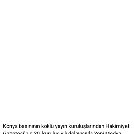
Konya basınının köklü yayın kuruluşlarından Hakimiyet
Gazetesi'nin 30. kuruluş yılı dolayısıyla Yeni Medya