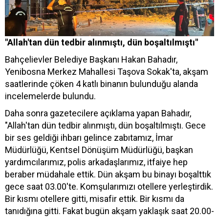
"Allah'tan dün tedbir alınmıştı, dün boşaltılmıştı"
Bahçelievler Belediye Başkanı Hakan Bahadır,
Yenibosna Merkez Mahallesi Taşova Sokak'ta, akşam
saatlerinde çöken 4 katlı binanın bulunduğu alanda
incelemelerde bulundu.
Daha sonra gazetecilere açıklama yapan Bahadır,
"Allah'tan dün tedbir alınmıştı, dün boşaltılmıştı. Gece
bir ses geldiği ihbarı gelince zabıtamız, İmar
Müdürlüğü, Kentsel Dönüşüm Müdürlüğü, başkan
yardımcılarımız, polis arkadaşlarımız, itfaiye hep
beraber müdahale ettik. Dün akşam bu binayı boşalttık
gece saat 03.00'te. Komşularımızı otellere yerleştirdik.
Bir kısmı otellere gitti, misafir ettik. Bir kısmı da
tanıdığına gitti. Fakat bugün akşam yaklaşık saat 20.00-