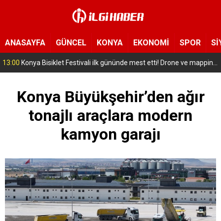
ANASAYFA
GÜNCEL
KONYA
EKONOMİ
SPOR
Sİ
12:57
Seyit Sayaner, CHP Gençlik Kolları Genel Başkan Yardımcılığına getirildi
Konya Büyükşehir’den ağır
tonajlı araçlara modern
kamyon garajı