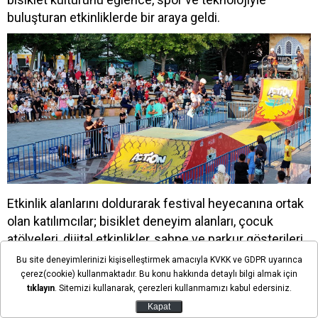
buluşturan etkinliklerde bir araya geldi.
Etkinlik alanlarını doldurarak festival heyecanına ortak
olan katılımcılar; bisiklet deneyim alanları, çocuk
atölyeleri, dijital etkinlikler, sahne ve parkur gösterileri
ile sosyal sorumluluk alanlarında keyifli vakit geçirdi.
Bu site deneyimlerinizi kişiselleştirmek amacıyla KVKK ve GDPR uyarınca
çerez(cookie) kullanmaktadır. Bu konu hakkında detaylı bilgi almak için
Günün sonunda gerçekleştirilen drone gösterisi ile su
tıklayın
. Sitemizi kullanarak, çerezleri kullanmamızı kabul edersiniz.
perdesi ve bisiklet video mapping gösterileri de
Kapat
festivale görsel zenginlik kattı.