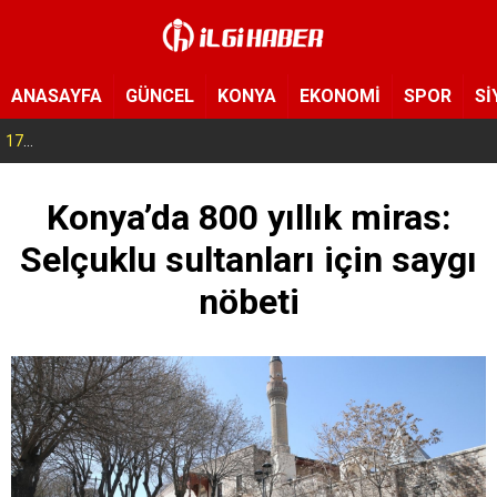
ANASAYFA
GÜNCEL
KONYA
EKONOMİ
SPOR
Sİ
17:14
Konya’da bu tarlaya giren eli boş çıkmıyor! Hayrat olarak herkese açıldı
Konya’da 800 yıllık miras:
Selçuklu sultanları için saygı
nöbeti