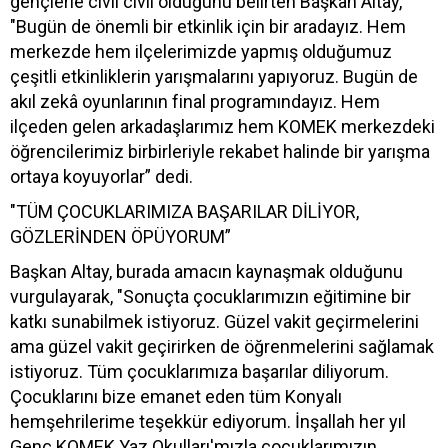
gençlerle cıvıl cıvıl olduğunu belirten Başkan Altay,
"Bugün de önemli bir etkinlik için bir aradayız. Hem
merkezde hem ilçelerimizde yapmış olduğumuz
çeşitli etkinliklerin yarışmalarını yapıyoruz. Bugün de
akıl zekâ oyunlarının final programındayız. Hem
ilçeden gelen arkadaşlarımız hem KOMEK merkezdeki
öğrencilerimiz birbirleriyle rekabet halinde bir yarışma
ortaya koyuyorlar” dedi.
"TÜM ÇOCUKLARIMIZA BAŞARILAR DİLİYOR,
GÖZLERİNDEN ÖPÜYORUM”
Başkan Altay, burada amacın kaynaşmak olduğunu
vurgulayarak, "Sonuçta çocuklarımızın eğitimine bir
katkı sunabilmek istiyoruz. Güzel vakit geçirmelerini
ama güzel vakit geçirirken de öğrenmelerini sağlamak
istiyoruz. Tüm çocuklarımıza başarılar diliyorum.
Çocuklarını bize emanet eden tüm Konyalı
hemşehrilerime teşekkür ediyorum. İnşallah her yıl
Genç KOMEK Yaz Okulları'mızla çocuklarımızın