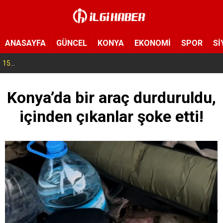
ANASAYFA
GÜNCEL
KONYA
EKONOMİ
SPOR
Sİ
15:39
Konya’nın bu ilçesinde sivrisinekler hayatı zehir etti! Hastanelik olanlar var
Konya’da bir araç durduruldu,
içinden çıkanlar şoke etti!