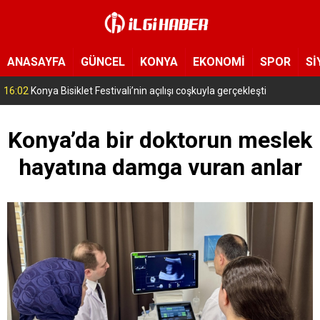
ANASAYFA
GÜNCEL
KONYA
EKONOMİ
SPOR
Sİ
15:11
Konya’da zabıta ve polis sahada! Toplu taşıma araçları tek tek denetleniyor
Konya’da bir doktorun meslek
hayatına damga vuran anlar