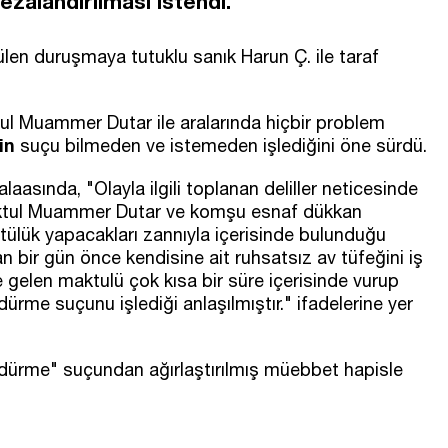
ezalandırılması istendi.
en duruşmaya tutuklu sanık Harun Ç. ile taraf
ul Muammer Dutar ile aralarında hiçbir problem
çin
suçu bilmeden ve istemeden işlediğini öne sürdü.
asında, "Olayla ilgili toplanan deliller neticesinde
aktul Muammer Dutar ve komşu esnaf dükkan
tülük yapacakları zannıyla içerisinde bulunduğu
an bir gün önce kendisine ait ruhsatsız av tüfeğini iş
e gelen maktulü çok kısa bir süre içerisinde vurup
ürme suçunu işlediği anlaşılmıştır." ifadelerine yer
ldürme" suçundan ağırlaştırılmış müebbet hapisle