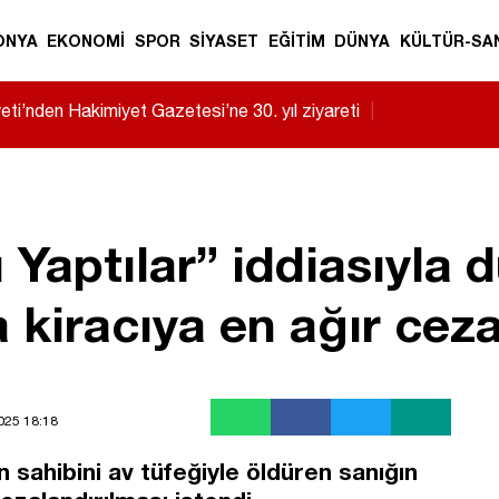
ONYA
EKONOMİ
SPOR
SİYASET
EĞİTİM
DÜNYA
KÜLTÜR-SA
i’nden Hakimiyet Gazetesi’ne 30. yıl ziyareti
|
Yaptılar” iddiasıyla 
 kiracıya en ağır ceza
2025 18:18
 sahibini av tüfeğiyle öldüren sanığın