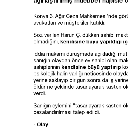
ağırlaştırılmış müebbet hapisle c
Konya 3. Ağır Ceza Mahkemesi'nde görül
avukatları ve müştekiler katıldı.
Söz verilen Harun Ç, dükkan sahibi makt
kendisine büyü yapıldığı i
olmadığını,
İddia makamı duruşmada açıkladığı mütala
sanığın olaydan önce ev sahibi olan m
kendisine büyü yaptırıp
sahiplerinin
kö
psikolojik halin varlığı neticesinde olayd
yerine saklayıp bir gün sonra da iş yerin
öldürme şeklinde tasarlayarak kasten öld
verdi.
Sanığın eylemini "tasarlayarak kasten ö
cezalandırılması talep edildi.
- Olay