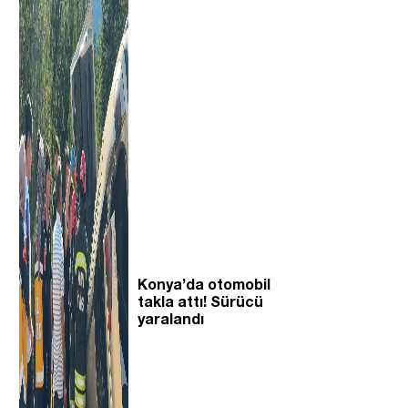
Konya’da otomobil
takla attı! Sürücü
yaralandı