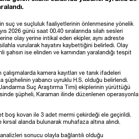
aralandı.
n suç ve suçluluk faaliyetlerinin önlenmesine yönelik
s 2026 günü saat 00.40 sıralarında silah sesleri
rine olay yerine intikal eden ekipler, aynı adreste
ilahla vurularak hayatını kaybettiğini belirledi. Olay
li şahsın ise elinden ve karnından yaralandığı tespit
n çalışmalarda kamera kayıtları ve tanık ifadeleri
a şüphelinin yabancı uyruklu H.S. olduğu belirlendi.
andarma Suç Araştırma Timi) ekiplerinin yürüttüğü
cesinde şüpheli, Karaman ilinde düzenlenen operasyonla
t boş kovan ile 3 adet mermi çekirdeği ele geçirildi.
e kırsal alanda bulunarak muhafaza altına alındı.
alizleri sonucu olayla bağlantılı olduğu