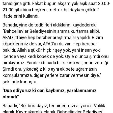
tanıdığına gitti. Fakat bugün akşam yaklaşık saat 20.00-
21.00 gibi bina boşken, metruk haldeyken çöktü."
ifadelerini kullandı.
Bahadır, yine de tedbirleri aldıklarını kaydederek,
"Bahçelievler Belediyesinin arama kurtarma ekibi,
AFAD, itfaiye hep beraber araştırmalar yapıldı. Bizim
köpeklerimiz de var, AFAD'ın da var. Hep beraber
bakıldı. Allah'a şükür hiçbir şey yok, yani insan yok
içeride veya kedi köpek de yok. Öyle olunca şimdi onu
bırakıyoruz. Yandaki binada bir sıkıntı var, onun verdiği.
Şimdi onu yıkacağız ki o aynı akıbete uğramasın
komşularımıza, diğer yerlere zarar vermesin diye."
şeklinde konuştu.
"Dua ediyoruz ki can kaybımız, yaralanmamız
olmadı"
Bahadır, "Biz buradayız, tedbirlerimizi alıyoruz. Valilik
olarak, Kaymakamlık olarak, Bahçelievler Belediyesi,