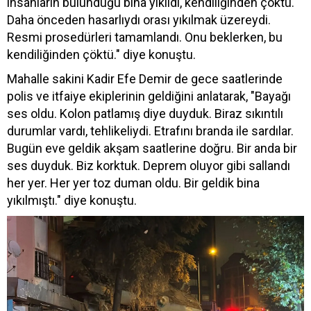
insanların bulunduğu bina yıkıldı, kendiliğinden çöktü.
Daha önceden hasarlıydı orası yıkılmak üzereydi.
Resmi prosedürleri tamamlandı. Onu beklerken, bu
kendiliğinden çöktü." diye konuştu.
Mahalle sakini Kadir Efe Demir de gece saatlerinde
polis ve itfaiye ekiplerinin geldiğini anlatarak, "Bayağı
ses oldu. Kolon patlamış diye duyduk. Biraz sıkıntılı
durumlar vardı, tehlikeliydi. Etrafını branda ile sardılar.
Bugün eve geldik akşam saatlerine doğru. Bir anda bir
ses duyduk. Biz korktuk. Deprem oluyor gibi sallandı
her yer. Her yer toz duman oldu. Bir geldik bina
yıkılmıştı." diye konuştu.