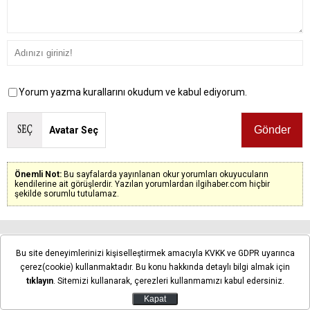
Yorum yazma kurallarını okudum ve kabul ediyorum.
Avatar Seç
Önemli Not:
Bu sayfalarda yayınlanan okur yorumları okuyucuların
kendilerine ait görüşlerdir. Yazılan yorumlardan ilgihaber.com hiçbir
şekilde sorumlu tutulamaz.
Henüz yorum yapılmadı. İlk yorumu siz yapın!
Bu site deneyimlerinizi kişiselleştirmek amacıyla KVKK ve GDPR uyarınca
çerez(cookie) kullanmaktadır. Bu konu hakkında detaylı bilgi almak için
tıklayın
. Sitemizi kullanarak, çerezleri kullanmamızı kabul edersiniz.
Kapat
Konya Numune