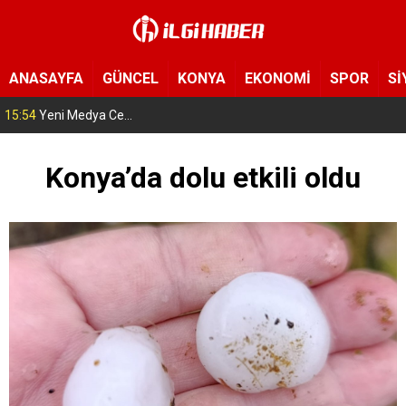
ANASAYFA
GÜNCEL
KONYA
EKONOMİ
SPOR
Sİ
15:54
Yeni Medya Cemiyeti’nden Hakimiyet Gazetesi’ne 30. yıl ziyareti
Konya’da dolu etkili oldu