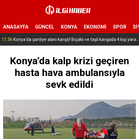
ANASAYFA
GÜNCEL
KONYA
EKONOMİ
SPOR
Sİ
11:16
Rojin Kabaiş’in babasını tehdit edenlere operasyon! 10 şüpheli gözaltına alındı
Konya’da kalp krizi geçiren
hasta hava ambulansıyla
sevk edildi