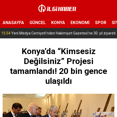
ANASAYFA
GÜNCEL
KONYA
EKONOMİ
SPOR
Sİ
15:54
Yeni Medya Cemiyeti’nden Hakimiyet Gazetesi’ne 30. yıl ziyareti
Konya’da “Kimsesiz
Değilsiniz” Projesi
tamamlandı! 20 bin gence
ulaşıldı