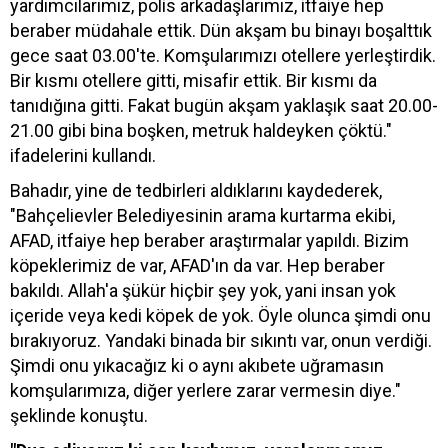
yardımcılarımız, polis arkadaşlarımız, itfaiye hep
beraber müdahale ettik. Dün akşam bu binayı boşalttık
gece saat 03.00'te. Komşularımızı otellere yerleştirdik.
Bir kısmı otellere gitti, misafir ettik. Bir kısmı da
tanıdığına gitti. Fakat bugün akşam yaklaşık saat 20.00-
21.00 gibi bina boşken, metruk haldeyken çöktü."
ifadelerini kullandı.
Bahadır, yine de tedbirleri aldıklarını kaydederek,
"Bahçelievler Belediyesinin arama kurtarma ekibi,
AFAD, itfaiye hep beraber araştırmalar yapıldı. Bizim
köpeklerimiz de var, AFAD'ın da var. Hep beraber
bakıldı. Allah'a şükür hiçbir şey yok, yani insan yok
içeride veya kedi köpek de yok. Öyle olunca şimdi onu
bırakıyoruz. Yandaki binada bir sıkıntı var, onun verdiği.
Şimdi onu yıkacağız ki o aynı akıbete uğramasın
komşularımıza, diğer yerlere zarar vermesin diye."
şeklinde konuştu.