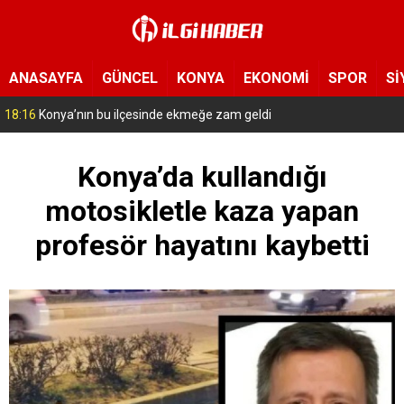
ANASAYFA
GÜNCEL
KONYA
EKONOMİ
SPOR
Sİ
17:14
Konya’da bu tarlaya giren eli boş çıkmıyor! Hayrat olarak herkese açıldı
Konya’da kullandığı
motosikletle kaza yapan
profesör hayatını kaybetti