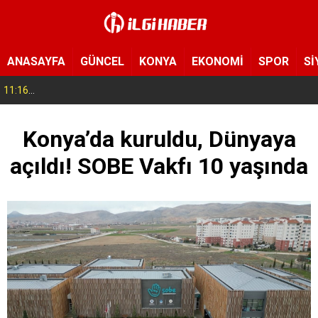
ANASAYFA
GÜNCEL
KONYA
EKONOMİ
SPOR
Sİ
11:16
Rojin Kabaiş’in babasını tehdit edenlere operasyon! 10 şüpheli gözaltına alındı
Konya’da kuruldu, Dünyaya
açıldı! SOBE Vakfı 10 yaşında