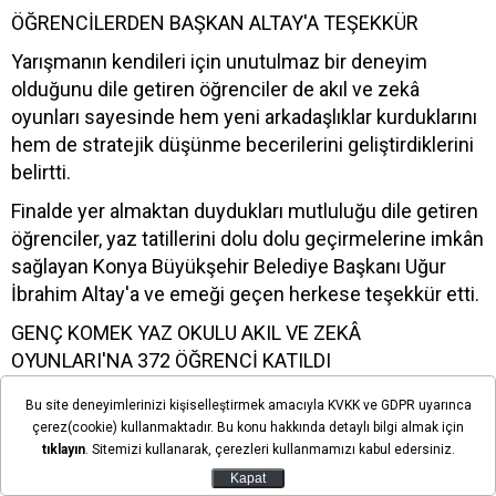
ÖĞRENCİLERDEN BAŞKAN ALTAY'A TEŞEKKÜR
Yarışmanın kendileri için unutulmaz bir deneyim
olduğunu dile getiren öğrenciler de akıl ve zekâ
oyunları sayesinde hem yeni arkadaşlıklar kurduklarını
hem de stratejik düşünme becerilerini geliştirdiklerini
belirtti.
Finalde yer almaktan duydukları mutluluğu dile getiren
öğrenciler, yaz tatillerini dolu dolu geçirmelerine imkân
sağlayan Konya Büyükşehir Belediye Başkanı Uğur
İbrahim Altay'a ve emeği geçen herkese teşekkür etti.
GENÇ KOMEK YAZ OKULU AKIL VE ZEKÂ
OYUNLARI'NA 372 ÖĞRENCİ KATILDI
Konya Büyükşehir Belediyesi Genç KOMEK Yaz Okulu
Bu site deneyimlerinizi kişiselleştirmek amacıyla KVKK ve GDPR uyarınca
kapsamında yüz yüze ve uzaktan eğitim
çerez(cookie) kullanmaktadır. Bu konu hakkında detaylı bilgi almak için
tıklayın
. Sitemizi kullanarak, çerezleri kullanmamızı kabul edersiniz.
programlarında Akıl ve Zekâ Oyunları eğitimi alan
Kapat
öğrenciler ile Özel Genç KOMEK öğrencilerinin