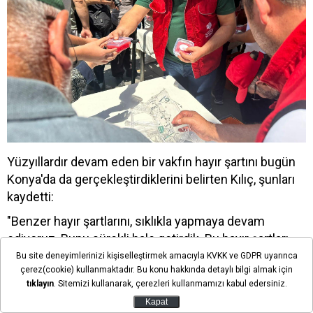
Yüzyıllardır devam eden bir vakfın hayır şartını bugün
Konya'da da gerçekleştirdiklerini belirten Kılıç, şunları
kaydetti:
"Benzer hayır şartlarını, sıklıkla yapmaya devam
ediyoruz. Bunu sürekli hale getirdik. Bu hayır şartları
şehrimizde, ülkemizde bu şekilde Vakıflar Genel
Bu site deneyimlerinizi kişiselleştirmek amacıyla KVKK ve GDPR uyarınca
çerez(cookie) kullanmaktadır. Bu konu hakkında detaylı bilgi almak için
Müdürlüğümüzün himayelerinde yapılmaya devam
tıklayın
. Sitemizi kullanarak, çerezleri kullanmamızı kabul edersiniz.
edeceklerdir. Allah vakfın hayır şartını kabul eylesin."
Kapat