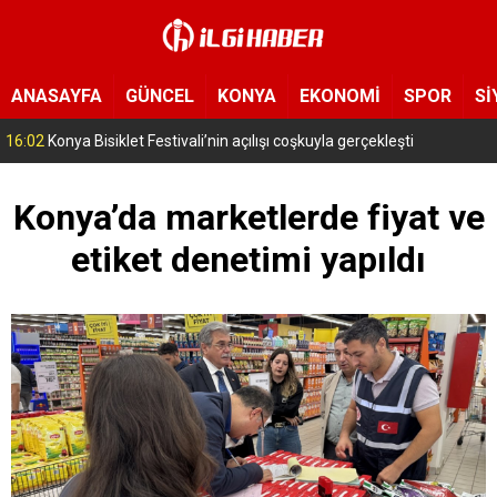
ANASAYFA
GÜNCEL
KONYA
EKONOMİ
SPOR
Sİ
15:11
Konya’da zabıta ve polis sahada! Toplu taşıma araçları tek tek denetleniyor
Konya’da marketlerde fiyat ve
etiket denetimi yapıldı