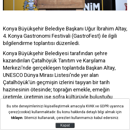
Konya Büyükşehir Belediye Başkanı Uğur İbrahim Altay,
4. Konya Gastronomi Festivali (GastroFest) ile ilgili
bilgilendirme toplantısı düzenledi.
Konya Büyükşehir Belediyesi tarafından şehre
kazandırılan Çatalhöyük Tanıtım ve Karşılama
Merkezi'nde gerçekleşen toplantıda Başkan Altay,
UNESCO Dünya Mirası Listesi'nde yer alan
Çatalhöyük'ün geçmişin izlerini taşıyan bir tarih
hazinesinin ötesinde; toprağın emekle, emeğin
üretimle, üretimin ise sofra kültürüyle buluştuğu
büyük medeniyet yürüyüşünün en güçlü tanıklarından
Bu site deneyimlerinizi kişiselleştirmek amacıyla KVKK ve GDPR uyarınca
biri olduğunu ifade etti.
çerez(cookie) kullanmaktadır. Bu konu hakkında detaylı bilgi almak için
tıklayın
. Sitemizi kullanarak, çerezleri kullanmamızı kabul edersiniz.
FESTİVALİN BU YIL Kİ TEMASI "EKMEK”
Kapat