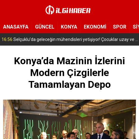
ANASAYFA
GÜNCEL
KONYA
EKONOMİ
SPOR
Sİ
16:56
Selçuklu’da geleceğin mühendisleri yetişiyor! Çocuklar uzay ve havacılığa adım attı
Konya’da Mazinin İzlerini
Modern Çizgilerle
Tamamlayan Depo