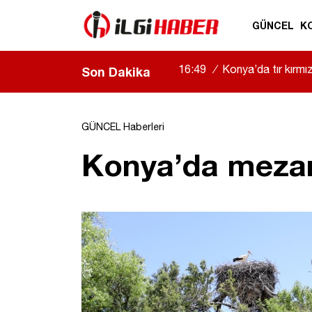
GÜNCEL
K
15:54
/
Yeni Medya Cemiyet
Son Dakika
GÜNCEL Haberleri
Konya’da mezarlı