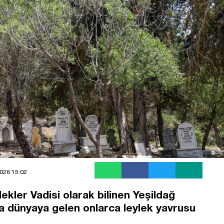
026 15:02
ekler Vadisi olarak bilinen Yeşildağ
a dünyaya gelen onlarca leylek yavrusu