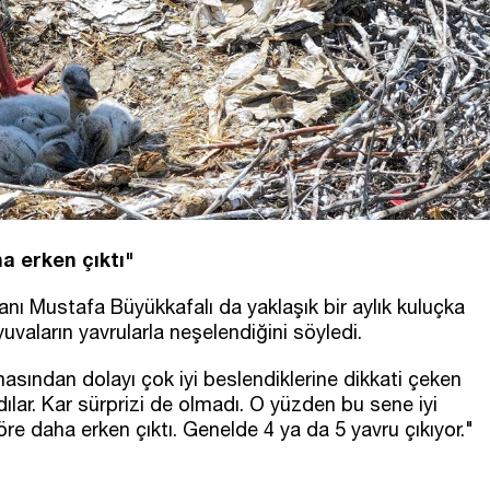
a erken çıktı"
nı Mustafa Büyükkafalı da yaklaşık bir aylık kuluçka
vaların yavrularla neşelendiğini söyledi.
lmasından dolayı çok iyi beslendiklerine dikkati çeken
ılar. Kar sürprizi de olmadı. O yüzden bu sene iyi
öre daha erken çıktı. Genelde 4 ya da 5 yavru çıkıyor."