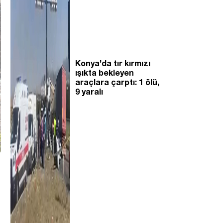
Konya’da tır kırmızı
ışıkta bekleyen
araçlara çarptı: 1 ölü,
9 yaralı
i