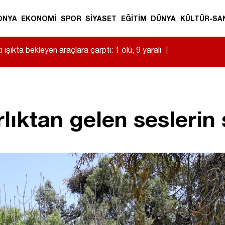
ONYA
EKONOMİ
SPOR
SİYASET
EĞİTİM
DÜNYA
KÜLTÜR-SA
i’nden Hakimiyet Gazetesi’ne 30. yıl ziyareti
|
ktan gelen seslerin sı