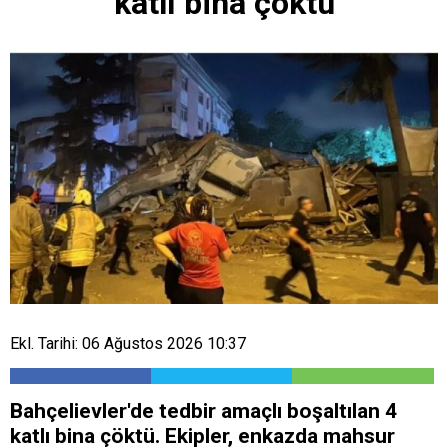
katlı bina çöktü
Ekl. Tarihi: 06 Ağustos 2026 10:37
Bahçelievler'de tedbir amaçlı boşaltılan 4
katlı bina çöktü. Ekipler, enkazda mahsur