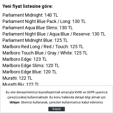
Yeni fiyat listesine göre:
Parliament Midnight: 140 TL
Parliament Night Blue Pack / Long: 130 TL
Parliament Aqua Blue Slims: 130 TL
Parliament Night Blue / Aqua Blue / Reserve: 130 TL
Parliament Midnight Blue: 125 TL
Marlboro Red Long / Red / Touch: 125 TL
Marlboro Touch Blue / Gray / White: 125 TL
Marlboro Edge: 123 TL
Marlboro Edge Slims: 120 TL
Marlboro Edge Blue: 120 TL
Muratti: 122 TL
Muratti Blu: 122 TL
Lark: 120 TL
Bu site deneyimlerinizi kişiselleştirmek amacıyla KVKK ve GDPR uyarınca
Chesterfield: 120 TL
çerez(cookie) kullanmaktadır. Bu konu hakkında detaylı bilgi almak için
tıklayın
. Sitemizi kullanarak, çerezleri kullanmamızı kabul edersiniz.
L&M: 120 TL
Marlboro Roll 50 (Sarmalık Kıyılmış Tütün): 150 TL
Kapat