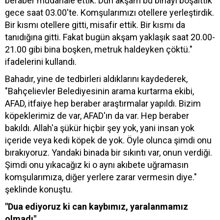
beraber müdahale ettik. Dün akşam bu binayı boşalttık
gece saat 03.00'te. Komşularımızı otellere yerleştirdik.
Bir kısmı otellere gitti, misafir ettik. Bir kısmı da
tanıdığına gitti. Fakat bugün akşam yaklaşık saat 20.00-
21.00 gibi bina boşken, metruk haldeyken çöktü."
ifadelerini kullandı.
Bahadır, yine de tedbirleri aldıklarını kaydederek,
"Bahçelievler Belediyesinin arama kurtarma ekibi,
AFAD, itfaiye hep beraber araştırmalar yapıldı. Bizim
köpeklerimiz de var, AFAD'ın da var. Hep beraber
bakıldı. Allah'a şükür hiçbir şey yok, yani insan yok
içeride veya kedi köpek de yok. Öyle olunca şimdi onu
bırakıyoruz. Yandaki binada bir sıkıntı var, onun verdiği.
Şimdi onu yıkacağız ki o aynı akıbete uğramasın
komşularımıza, diğer yerlere zarar vermesin diye."
şeklinde konuştu.
"Dua ediyoruz ki can kaybımız, yaralanmamız
olmadı"