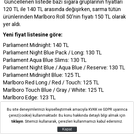
Güncellenen listede bazı sigara gruplarının fiyatları
120 TL ile 140 TL arasında değişirken, sarma tütün
ürünlerinden Marlboro Roll 50'nin fiyatı 150 TL olarak
yer aldı.
Yeni fiyat listesine göre:
Parliament Midnight: 140 TL
Parliament Night Blue Pack / Long: 130 TL
Parliament Aqua Blue Slims: 130 TL
Parliament Night Blue / Aqua Blue / Reserve: 130 TL
Parliament Midnight Blue: 125 TL
Marlboro Red Long / Red / Touch: 125 TL
Marlboro Touch Blue / Gray / White: 125 TL
Marlboro Edge: 123 TL
Marlboro Edge Slims: 120 TL
Bu site deneyimlerinizi kişiselleştirmek amacıyla KVKK ve GDPR uyarınca
Marlboro Edge Blue: 120 TL
çerez(cookie) kullanmaktadır. Bu konu hakkında detaylı bilgi almak için
Muratti: 122 TL
tıklayın
. Sitemizi kullanarak, çerezleri kullanmamızı kabul edersiniz.
Muratti Blu: 122 TL
Kapat