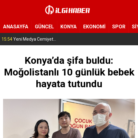
ANASAYFA
GÜNCEL
KONYA
EKONOMİ
SPOR
Sİ
15:54
Yeni Medya Cemiyeti’nden Hakimiyet Gazetesi’ne 30. yıl ziyareti
Konya’da şifa buldu:
Moğolistanlı 10 günlük bebek
hayata tutundu