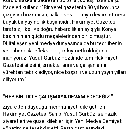
Kurulu Başkanı Sadrettin Soranlar, konuşmasında şu
ifadeleri kullandı: "Bir yerel gazetenin 30 yıl boyunca
çizgisini bozmadan, halkın sesi olmaya devam etmesi
büyük bir yayıncılık başarısıdır. Hakimiyet Gazetesi;
tarafsız, ilkeli ve doğru habercilik anlayışıyla Konya
basınının en güçlü meşalelerinden biri olmuştur.
Dijitalleşen yeni medya dünyasında da bu tecrübenin
ve habercilik refleksinin çok kıymetli olduğuna
inanıyoruz. Yusuf Gürbüz nezdinde tüm Hakimiyet
Gazetesi ailesini, emektarlarını ve çalışanlarını
yürekten tebrik ediyor, nice başarılı ve uzun yayın yılları
diliyorum.”
"HEP BİRLİKTE ÇALIŞMAYA DEVAM EDECEĞİZ.”
Ziyaretten duyduğu memnuniyeti dile getiren
Hakimiyet Gazetesi Sahibi Yusuf Gürbüz ise nazik
ziyaretleri ve güzel dilekleri için Yeni Medya Cemiyeti
yönetimine teşekkür etti. Basın camiasındaki