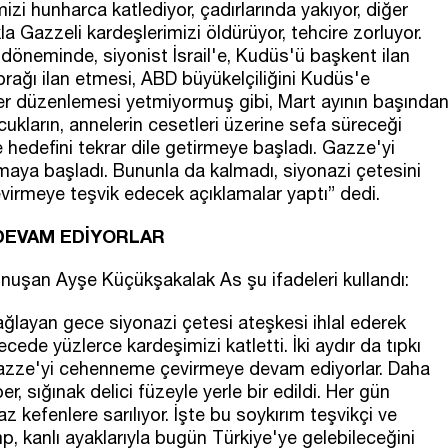
zi hunharca katlediyor, çadırlarında yakıyor, diğer
a Gazzeli kardeşlerimizi öldürüyor, tehcire zorluyor.
 döneminde, siyonist İsrail'e, Kudüs'ü başkent ilan
oprağı ilan etmesi, ABD büyükelçiliğini Kudüs'e
ler düzenlemesi yetmiyormuş gibi, Mart ayının başında
cukların, annelerin cesetleri üzerine sefa süreceği
e hedefini tekrar dile getirmeye başladı. Gazze'yi
aya başladı. Bununla da kalmadı, siyonazi çetesini
rmeye teşvik edecek açıklamalar yaptı” dedi.
DEVAM EDİYORLAR
uşan Ayşe Küçükşakalak As şu ifadeleri kullandı:
layan gece siyonazi çetesi ateşkesi ihlal ederek
ecede yüzlerce kardeşimizi katletti. İki aydır da tıpkı
azze'yi cehenneme çevirmeye devam ediyorlar. Daha
er, sığınak delici füzeyle yerle bir edildi. Her gün
efenlere sarılıyor. İşte bu soykırım teşvikçi ve
ump, kanlı ayaklarıyla bugün Türkiye'ye gelebileceğini