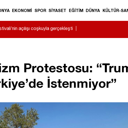
ONYA
EKONOMİ
SPOR
SİYASET
EĞİTİM
DÜNYA
KÜLTÜR-SA
ivali’nin açılışı coşkuyla gerçekleşti
|
izm Protestosu: “Tru
rkiye’de İstenmiyor”