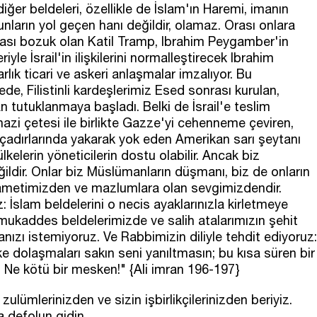
iğer beldeleri, özellikle de İslam'ın Haremi, imanın
nların yol geçen hanı değildir, olamaz. Orası onlara
 arası bozuk olan Katil Tramp, Ibrahim Peygamber'in
yle İsrail'in ilişkilerini normalleştirecek Ibrahim
rlık ticari ve askeri anlaşmalar imzalıyor. Bu
e, Filistinli kardeşlerimiz Esed sonrası kurulan,
tutuklanmaya başladı. Belki de İsrail'e teslim
azi çetesi ile birlikte Gazze'yi cehenneme çeviren,
 çadırlarında yakarak yok eden Amerikan sarı şeytanı
elerin yöneticilerin dostu olabilir. Ancak biz
ldir. Onlar biz Müslümanların düşmanı, biz de onların
metimizden ve mazlumlara olan sevgimizdendir.
 İslam beldelerini o necis ayaklarınızla kirletmeye
a, mukaddes beldelerimizde ve salih atalarımızın şehit
ızı istemiyoruz. Ve Rabbimizin diliyle tehdit ediyoruz:
lke dolaşmaları sakın seni yanıltmasın; bu kısa süren bir
 Ne kötü bir mesken!" {Ali imran 196-197}
in zulümlerinizden ve sizin işbirlikçilerinizden beriyiz.
za defolun gidin.