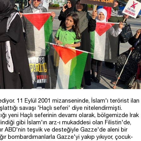
yor. 11 Eylül 2001 mizanseninde, İslam'ı terörist ilan
ttığı savaşı 'Haçlı seferi' diye nitelendirmişti.
ığı yeni Haçlı seferinin devamı olarak, bölgemizde Irak
ilindiği gibi İslam'ın arz-ı mukaddesi olan Filistin'de,
dır ABD'nin teşvik ve desteğiyle Gazze'de aleni bir
ğır bombardımanlarla Gazze'yi yakıp yıkıyor, çocuk-