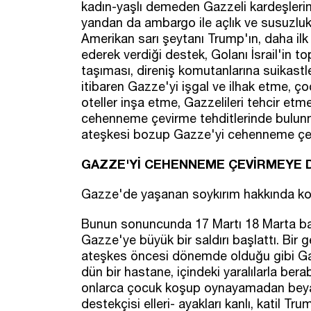
kadın-yaşlı demeden Gazzeli kardeşlerimi
yandan da ambargo ile açlık ve susuzlukl
Amerikan sarı şeytanı Trump'ın, daha ilk
ederek verdiği destek, Golanı İsrail'in t
taşıması, direniş komutanlarına suikast
itibaren Gazze'yi işgal ve ilhak etme, ço
oteller inşa etme, Gazzelileri tehcir etm
cehenneme çevirme tehditlerinde bulunm
ateşkesi bozup Gazze'yi cehenneme çevi
GAZZE'Yİ CEHENNEME ÇEVİRMEYE 
Gazze'de yaşanan soykırım hakkında kon
Bunun sonuncunda 17 Martı 18 Marta bağ
Gazze'ye büyük bir saldırı başlattı. Bir g
ateşkes öncesi dönemde olduğu gibi G
dün bir hastane, içindeki yaralılarla berab
onlarca çocuk koşup oynayamadan beyaz k
destekçisi elleri- ayakları kanlı, katil Tr