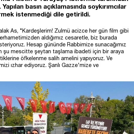
. Yapılan basın açıklamasında soykırımcılar
mek istenmediği dile getirildi.
ak As, "Kardeşlerim! Zulmü acizce her gün film gibi
erhametimizden aldığımız cesaretle, biz burada
österiyoruz. Hesap gününde Rabbimize sunacağımız
lan şu mescitte şeytan taşlama ibadeti için bir araya
klerine öfkelenme salih amelini yapıyoruz. Ve
mizi ızhar ediyoruz. Şanlı Gazze'mize ve