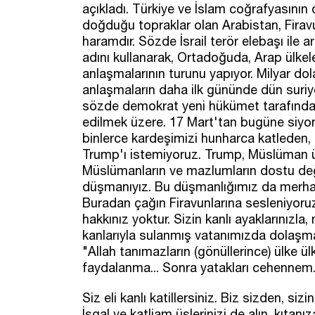
açıkladı. Türkiye ve İslam coğrafyasının d
doğduğu topraklar olan Arabistan, Firavu
haramdır. Sözde İsrail terör elebaşı ile
adını kullanarak, Ortadoğuda, Arap ülkeleri
anlaşmalarının turunu yapıyor. Milyar dola
anlaşmaların daha ilk gününde dün suriyed
sözde demokrat yeni hükümet tarafından 
edilmek üzere. 17 Mart'tan bugüne siyon
binlerce kardeşimizi hunharca katleden,
Trump'ı istemiyoruz. Trump, Müslüman ülk
Müslümanların ve mazlumların dostu deği
düşmanıyız. Bu düşmanlığımız da merha
Buradan çağın Firavunlarına sesleniyoruz:
hakkınız yoktur. Sizin kanlı ayaklarınızl
kanlarıyla sulanmış vatanımızda dolaşman
"Allah tanımazların (gönüllerince) ülke ü
faydalanma... Sonra yatakları cehennem.
Siz eli kanlı katillersiniz. Biz sizden, siz
İşgal ve katliam üslerinizi de alın, kıtanı